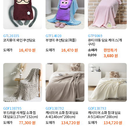
GTL20335
GTF14020
GTP8069
코지몽이 와인 쿠션담요
부엉이 쿠션담요(퍼플)
큐티 아동 담요 케이스(개
구리)
도매가
16,470 원
도매가
16,470 원
소매가
한정특가
8,090
3,680
원
GDF138795
GDF138792
GDF138793
부드러운 사계절 소파 침
캐시미어 소파 침대 담요
캐시미어 소파 침대 담요
대 담요(127cm*152cm)
A-4(140cm*200cm)
A-5(140cm*200cm)
도매가
77,300 원
도매가
134,720 원
도매가
134,720 원