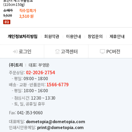
포근이 체크 무릎담요
(110cm 150g)
소매가
직수입특가
5,520
2,510
원
개인정보처리방침
회원약관
이용안내
창업문의
제휴안내
로그인
고객센터
PC버전
회사소개
(주)트리
대표: 부영운
02-2026-2754
주문상담:
- 평일:
09:00 ~ 18:00
1566-6779
배송 · 교환 · 반품문의:
- 평일:
10:00 ~ 16:00
- 점심시간:
12:30 ~ 13:30
- 토, 일, 공휴일 휴무
Fax:
041-353-9060
대표메일:
dometopia@dometopia.com
인쇄시안용메일:
print@dometopia.com