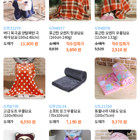
GTF32279
GTH8077
GTH8076
버디 북극곰 양털패턴 극
포근한 오렌지 항공담요
포근한 오렌지 무릎담요
세사 담요(100x140cm)
(160cm 240g)
(110cm 132g)
도매가
13,800 원
소매가
직수입특가
소매가
직수입특가
8,030
5,520
3,650
원
2,510
원
GTS8739
GTF25134
GTL21700
고급 도트 무릎담요
소프트 밍크 무릎담요
동물나라 다용도 담요
(100x90cm)
(70x100cm)
(100x75cm)
도매가
6,550 원
도매가
7,190 원
도매가
9,370 원