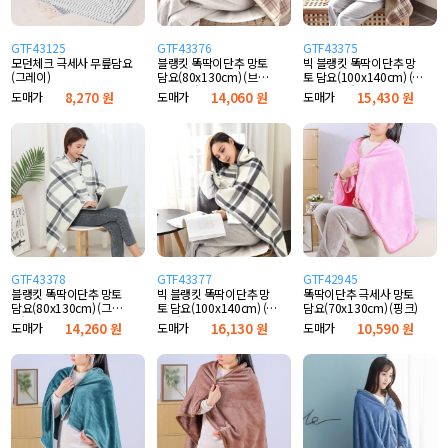
GTF43125
GTF43376
GTF43375
모던체크 극세사 무릎담요
블랭킷 똑딱이단추 망토
빅 블랭킷 똑딱이단추 망
(그레이)
담요(80x130cm) (브라
토 담요(100x140cm) (브
운+레드)
라운+레드)
도매가
8,270 원
도매가
14,060 원
도매가
15,430 원
GTF43378
GTF43377
GTF42945
블랭킷 똑딱이단추 망토
빅 블랭킷 똑딱이단추 망
똑딱이단추 극세사 망토
담요(80x130cm) (그레
토 담요(100x140cm) (그
담요(70x130cm) (핑크)
이)
레이)
도매가
14,260 원
도매가
16,130 원
도매가
10,590 원