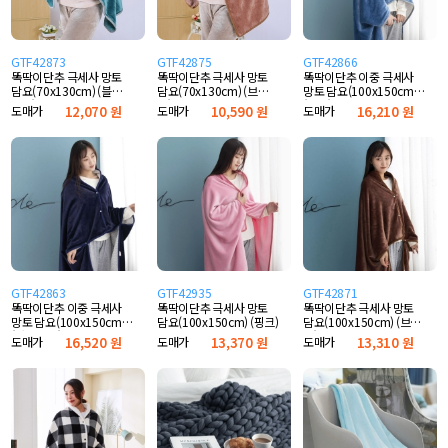
GTF42873
GTF42875
GTF42866
똑딱이단추 극세사 망토
똑딱이단추 극세사 망토
똑딱이단추 이중 극세사
담요(70x130cm) (블루
담요(70x130cm) (브라
망토 담요(100x150cm)
그린)
운)
(블루)
도매가
12,070 원
도매가
10,590 원
도매가
16,210 원
GTF42863
GTF42935
GTF42871
똑딱이단추 이중 극세사
똑딱이단추 극세사 망토
똑딱이단추 극세사 망토
망토 담요(100x150cm)
담요(100x150cm) (핑크)
담요(100x150cm) (브라
(다크블루)
운)
도매가
16,520 원
도매가
13,370 원
도매가
13,310 원