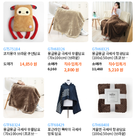
GTS75184
GTH68326
GTH68325
코지몽이 브라운 쿠션담요
몽글몽글 극세사 무릎담요
몽글몽글 극세사 항공담요
(70x100cm) (브라운)
(100x150cm) (초코브라
운)
도매가
14,850 원
소매가
직수입특가
소매가
직수입특가
6,160
11,460
2,800
원
5,210
원
GTF68324
GTF68429
GTH68408
몽글몽글 극세사 무릎담요
포근라인 똑딱이 극세사
겨울엔 극세사 항공담요
(70x100cm) (초코브라
망토 담요
(100x150cm) (브라운)