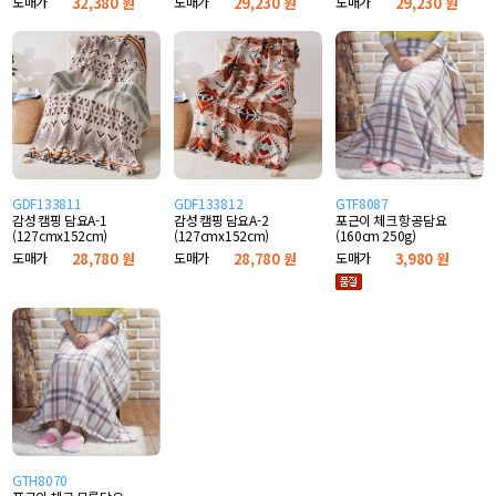
도매가
32,380 원
도매가
29,230 원
도매가
29,230 원
GDF133811
GDF133812
GTF8087
감성 캠핑 담요A-1
감성 캠핑 담요A-2
포근이 체크 항공담요
(127cmx152cm)
(127cmx152cm)
(160cm 250g)
도매가
28,780 원
도매가
28,780 원
도매가
3,980 원
GTH8070