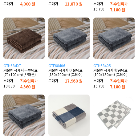
운)
도매가
4,000 원
도매가
11,870 원
소매가
직수입특가
15,790
7,180
원
GTH68407
GTF68406
GTH68405
겨울엔 극세사 무릎담요
겨울엔 극세사 이불담요
겨울엔 극세사 항공담요
(70x100cm) (브라운)
(150x200cm) (그레이)
(100x150cm) (그레이)
소매가
직수입특가
도매가
17,960 원
소매가
직수입특가
10,030
15,790
4,560
원
7,180
원