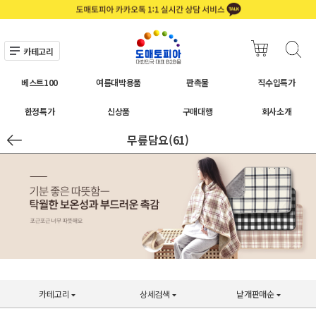
카테고리
베스트100
여름대박용품
판촉물
직수입특가
한정특가
신상품
구매대행
회사소개
무릎담요(61)
카테고리
상세검색
낱개판매순