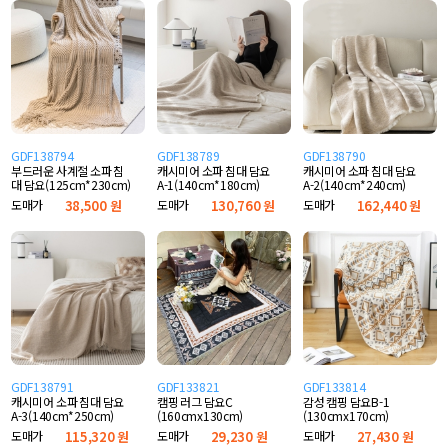
GDF138794
GDF138789
GDF138790
부드러운 사계절 소파 침
캐시미어 소파 침대 담요
캐시미어 소파 침대 담요
대 담요(125cm*230cm)
A-1(140cm*180cm)
A-2(140cm*240cm)
도매가
38,500 원
도매가
130,760 원
도매가
162,440 원
GDF138791
GDF133821
GDF133814
캐시미어 소파 침대 담요
캠핑 러그 담요C
감성 캠핑 담요B-1
A-3(140cm*250cm)
(160cmx130cm)
(130cmx170cm)
도매가
115,320 원
도매가
29,230 원
도매가
27,430 원