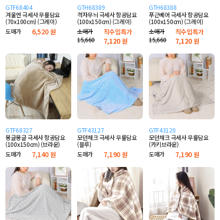
GTF68404
GTH68389
GTH68388
겨울엔 극세사 무릎담요
격자무늬 극세사 항공담요
푸근베어 극세사 항공담요
(70x100cm) (그레이)
(100x150cm) (그레이)
(100x150cm) (그레이)
도매가
6,520 원
소매가
직수입특가
소매가
직수입특가
15,660
15,660
7,120
원
7,120
원
GTF68327
GTF43127
GTF43120
몽글몽글 극세사 항공담요
모던체크 극세사 무릎담요
모던체크 극세사 무릎담요
(100x150cm) (브라운)
(블루)
(카키브라운)
도매가
7,140 원
도매가
7,190 원
도매가
7,190 원