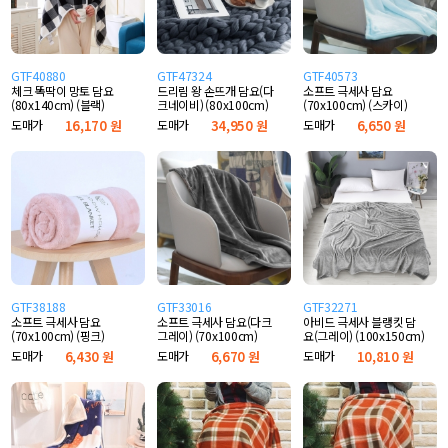
GTF40880
GTF47324
GTF40573
체크 똑딱이 망토 담요
드리림 왕 손뜨개 담요(다
소프트 극세사 담요
(80x140cm) (블랙)
크네이비) (80x100cm)
(70x100cm) (스카이)
도매가
16,170 원
도매가
34,950 원
도매가
6,650 원
GTF38188
GTF33016
GTF32271
소프트 극세사 담요
소프트 극세사 담요(다크
아비드 극세사 블랭킷 담
(70x100cm) (핑크)
그레이) (70x100cm)
요(그레이) (100x150cm)
도매가
6,430 원
도매가
6,670 원
도매가
10,810 원