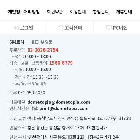
개인정보처리방침
회원약관
이용안내
창업문의
제휴안내
로그인
고객센터
PC버전
회사소개
(주)트리
대표: 부영운
02-2026-2754
주문상담:
- 평일:
09:00 ~ 18:00
1566-6779
배송 · 교환 · 반품문의:
- 평일:
10:00 ~ 16:00
- 점심시간:
12:30 ~ 13:30
- 토, 일, 공휴일 휴무
Fax:
041-353-9060
대표메일:
dometopia@dometopia.com
인쇄시안용메일:
print@dometopia.com
당진 물류 센터:
충청남도 당진시 송악읍 틀모시로 355-22 (우) 31738
반품주소:
충남 홍성군 홍성읍 충서로 1705-47 한진택배
인천 본사:
인천광역시 서구 봉오재3로 120 가정봄2프라자 2층