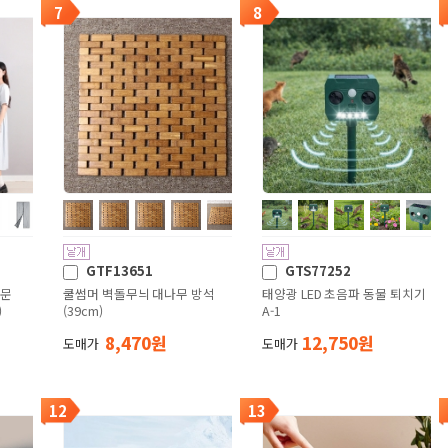
7
8
GTF13651
GTS77252
 문
쿨썸머 벽돌무늬 대나무 방석
태양광 LED 초음파 동물 퇴치기
)
(39cm)
A-1
8,470 원
12,750 원
도매가
도매가
12
13