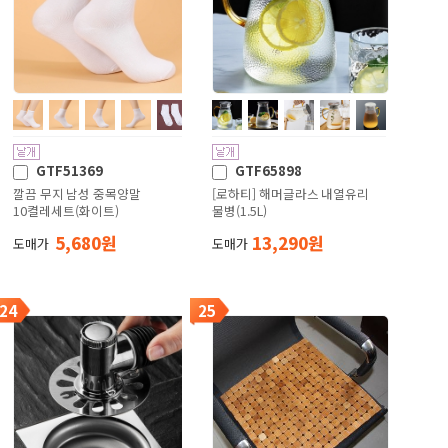
GTF51369
GTF65898
깔끔 무지 남성 중목양말
[로하티] 해머글라스 내열유리
10켤레세트(화이트)
물병(1.5L)
5,680 원
13,290 원
도매가
도매가
24
25