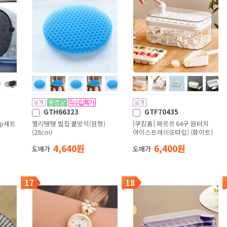
GTH66323
GTF70435
5p세트
젤리탱탱 벌집 쿨방석(원형)
[쿠킹홈] 와르르 64구 원터치
(28cm)
아이스트레이(E타입) (화이트)
4,640 원
6,400 원
도매가
도매가
17
18