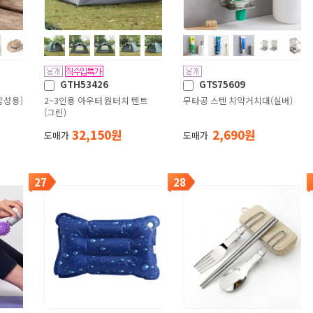
GTH53426
GTS75609
남성용)
2~3인용 아우터 원터치 텐트
무타공 스텐 치약거치대(실버)
(그린)
32,150 원
2,690 원
도매가
도매가
27
28