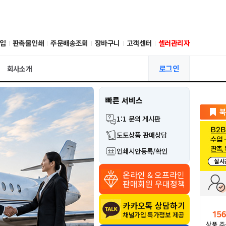
입
판촉물인쇄
주문배송조회
장바구니
고객센터
셀러관리자
로그인
회사소개
빠른 서비스
1:1 문의 게시판
도토상품 판매상담
인쇄시안등록/확인
온라인 & 오프라인
판매회원 우대정책
카카오톡 상담하기
채널가입 특가정보 제공