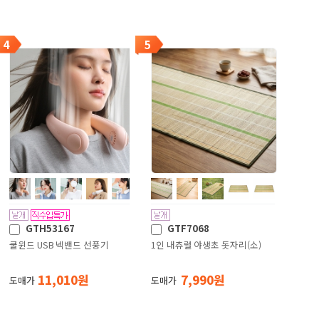
4
5
GTH53167
GTF7068
쿨윈드 USB 넥밴드 선풍기
1인 내츄럴 야생초 돗자리(소)
11,010 원
7,990 원
도매가
도매가