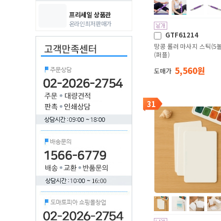
프리세일 상품관
온라인 최저 판매가
GTF61214
땅콩 롤러 마사지 스틱(5볼
(퍼플)
5,560 원
도매가
31