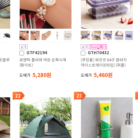
GTF42194
GTH70432
(블루)
로맨틱 플라워 여성 손목시계
[쿠킹홈] 와르르 64구 원터치
(화이트)
아이스트레이(E타입) (퍼플)
5,280 원
5,460 원
도매가
도매가
22
23