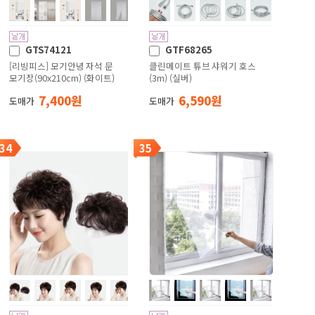
GTS74121
GTF68265
[리빙피스] 모기안녕 자석 문
클린메이트 튜브 샤워기 호스
모기장(90x210cm) (화이트)
(3m) (실버)
7,400 원
6,590 원
도매가
도매가
34
35