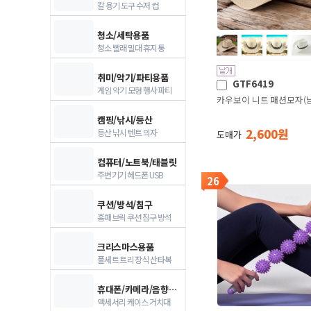
칼 용기 도구 수저 컵
청소/세탁용품
청소 빨래 밀대 휴지통
취미/악기/파티용품
GTF6419
게임 악기 모형 행사파티
카우보이 니트 패션모자(
캠핑/낚시/등산
2,600 원
등산 낚시 텐트 의자
도매가
컴퓨터/노트북/태블릿
주변기기 헤드폰 USB
26
쿠션/방석/침구
홈패브릭 쿠션 침구 방석
크리스마스용품
풀세트 트리 장식 산타복
휴대폰/카메라/음향기기
액세서리 케이스 거치대