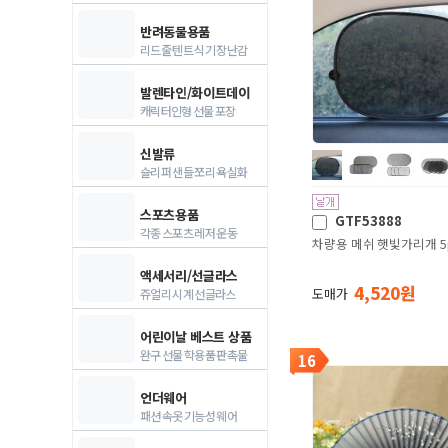
반려동물용품
리드줄 텐트 식기 장난감
발렌타인/화이트데이
캐릭터인형 선물 포장
신발류
슬리퍼 샌들 쪼리 욕실화
스포츠용품
GTF53888
각종 스포츠 레저 운동
차량용 메쉬 햇빛가리개 
액세서리/선글라스
4,520 원
도매가
쥬얼리 시계 선글라스
어린이날 베스트 상품
완구 선물 학용품 판촉물
16
언더웨어
패션 속옷 기능성 웨어