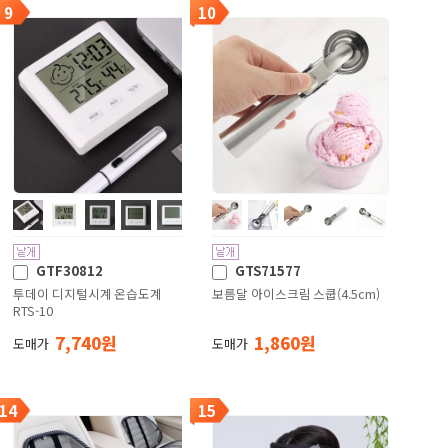
9
10
GTF30812
GTS71577
투데이 디지털시계 온습도계
보름달 아이스크림 스쿱(4.5cm)
RTS-10
7,740 원
1,860 원
도매가
도매가
14
15