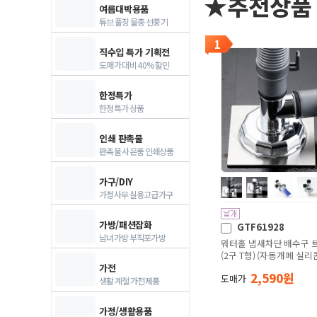
★추천상품
여름대박용품
튜브 풀장 물총 선풍기
1
직수입 특가 기획전
도매가 대비 40% 할인
한정특가
한정특가 상품
인쇄 판촉물
판촉물 사은품 인쇄상품
가구/DIY
가정사무 실용고급가구
가방/패션잡화
GTF61928
남녀가방 부직포가방
워터홀 냄새차단 배수구 
(2구 T형) (자동개폐 실리
가전
2,590 원
도매가
생활 계절 가전제품
가정/생활용품