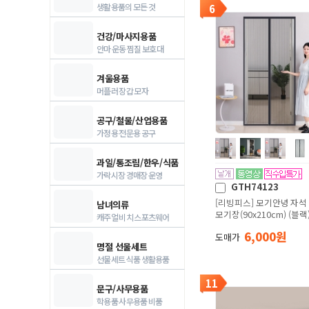
생활용품의 모든 것
6
건강/마사지용품
안마 운동 찜질 보호대
겨울용품
머플러 장갑 모자
공구/철물/산업용품
가정용 전문용 공구
과일/통조림/한우/식품
가락시장 경매장 운영
GTH74123
[리빙피스] 모기안녕 자석
남녀의류
모기장(90x210cm) (블랙
캐주얼 비치 스포츠웨어
6,000 원
도매가
명절 선물세트
선물세트 식품 생활용품
11
문구/사무용품
학용품 사무용품 비품