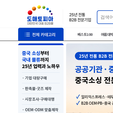
베스트100
여름대
중국 소싱
부터
25년 전통 B2B 
국내 물류
까지
25년 업력과 노하우
공공기관 · 
중국소싱 전
- 기업 대량구매
- 판촉물·굿즈 제작
알리익스프레스 · 테무
- 시장조사·구매대행
B2B OEM·PB–중국
- OEM·ODM 맞춤제작