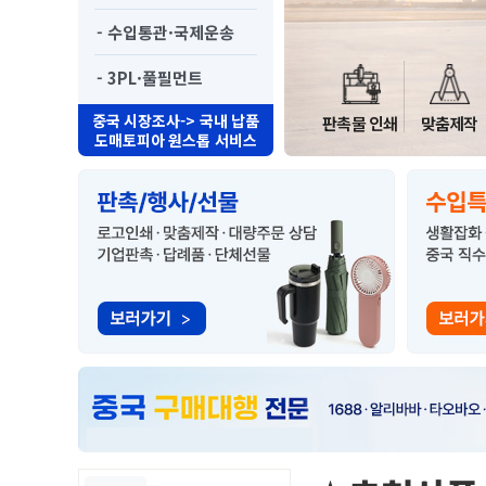
- 수입통관·국제운송
- 3PL·풀필먼트
중국 시장조사-> 국내 납품
판촉물 인쇄
맞춤제작
도매토피아 원스톱 서비스