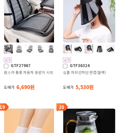
GTF27967
GTF36324
원스카 통풍 자동차 등받이 시트
심플 자외선차단 썬캡(블랙)
6,690 원
5,530 원
도매가
도매가
19
20