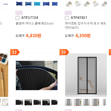
GTF17724
GTF67017
)
쿨썸머 아이스 쿨베개(53cm)
하이캠핑 접이식 수저 포크 세트
(아이보리)
6,820 원
4,350 원
도매가
도매가
32
33