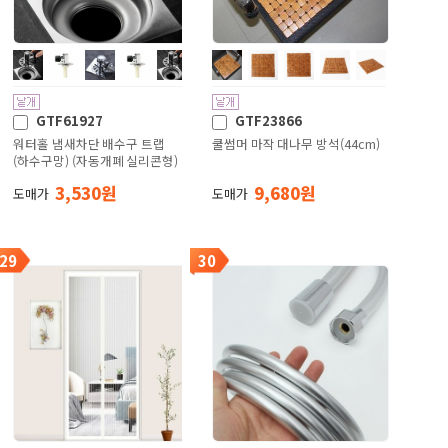
GTF61927
GTF23866
워터홀 냄새차단 배수구 트랩
쿨썸머 마작 대나무 방석(44cm)
(하수구망) (자동개폐 실리콘형)
3,530 원
9,680 원
도매가
도매가
29
30