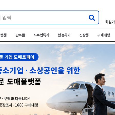
회원가
박용품
판촉물
직수입특가
한정특가
신상품
구매대행
전문 기업 도매토피아
중소기업 · 소상공인을 위한
문 도매플랫폼
 · 쿠팡과 다릅니다!
 공장조사 · 1688 구매대행