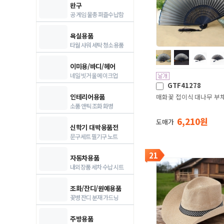
완구
공 게임 물총 퍼즐수납함
욕실용품
타월 샤워 세탁 청소용품
이미용/바디/헤어
네일 빗거울 메이크업
GTF41278
인테리어용품
매화꽃 접이식 대나무 부채
소품 앤틱 조화 화병
6,210 원
도매가
신학기 대박용품전
문구세트 필기구 노트
21
자동차용품
내외장품 세차 수납 시트
조화/잔디/원예용품
꽃병 잔디 분재 가드닝
주방용품