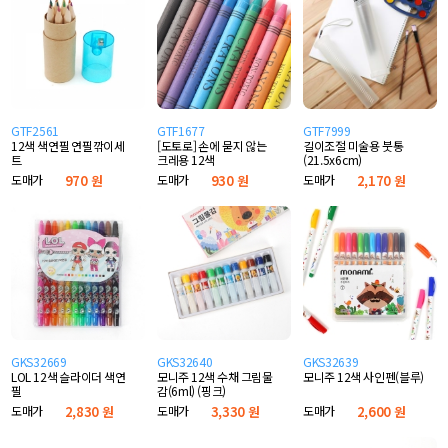
GTF2561
GTF1677
GTF7999
12색 색연필 연필깎이세
[도토로] 손에 묻지 않는
길이조절 미술용 붓통
트
크레용 12색
(21.5x6cm)
도매가
970 원
도매가
930 원
도매가
2,170 원
GKS32669
GKS32640
GKS32639
LOL 12색 슬라이더 색연
모니주 12색 수채 그림물
모니주 12색 사인펜(블루)
필
감(6ml) (핑크)
도매가
2,830 원
도매가
3,330 원
도매가
2,600 원