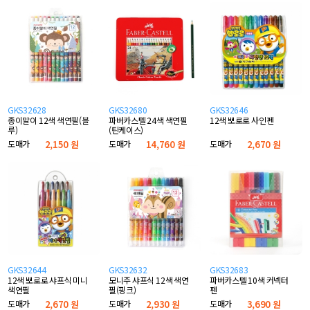
GKS32628
GKS32680
GKS32646
종이말이 12색 색연필(블
파버카스텔 24색 색연필
12색 뽀로로 사인펜
루)
(틴케이스)
도매가
2,150 원
도매가
14,760 원
도매가
2,670 원
GKS32644
GKS32632
GKS32683
12색 뽀로로 샤프식 미니
모니주 샤프식 12색 색연
파버카스텔 10색 커넥터
색연필
필(핑크)
펜
도매가
2,670 원
도매가
2,930 원
도매가
3,690 원