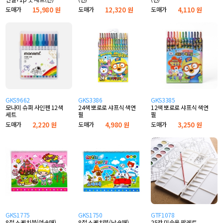
(20x18.5cm)
도매가
15,980 원
도매가
12,320 원
도매가
4,110 원
GKS9662
GKS3386
GKS3385
모나미 슈퍼 사인펜 12색
24색 뽀로로 샤프식 색연
12색 뽀로로 샤프식 색연
세트
필
필
도매가
2,220 원
도매가
4,980 원
도매가
3,250 원
GKS1775
GKS1750
GTF1078
8절 스케치북(여-9매)
8절 스케치북(남-9매)
25칸 미술용 팔레트