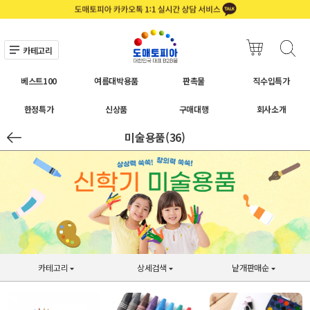
카테고리
베스트100
여름대박용품
판촉물
직수입특가
한정특가
신상품
구매대행
회사소개
미술용품(36)
카테고리
상세검색
낱개판매순