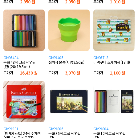
도매가
2,950 원
도매가
2,050 원
도매가
1,010 원
GKS6404
GKS9405
GKS6713
문화 48색 고급 색연필
접이식 물통(지름9.5cm)
리락쿠마 스케치북(18매)
(틴) (28x19.5cm)
도매가
16,430 원
도매가
3,070 원
도매가
1,100 원
GKS9991
GKS9806
GKS9804
(파버카스텔) 24색 수채색
문화 36색 고급 색연필
문화 12색 고급 색연필
연필+1p 붓 세트(틴)
(틴)
(틴)