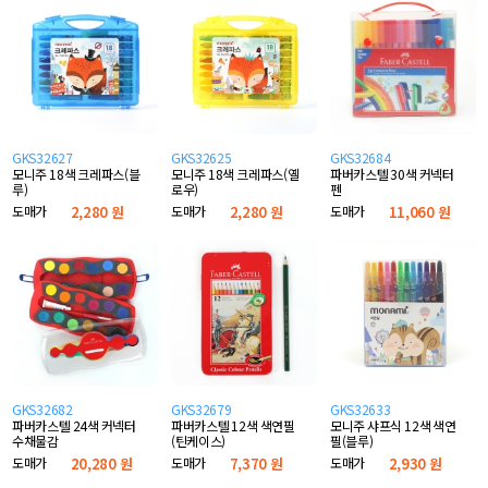
GKS32627
GKS32625
GKS32684
모니주 18색 크레파스(블
모니주 18색 크레파스(옐
파버카스텔 30색 커넥터
루)
로우)
펜
도매가
2,280 원
도매가
2,280 원
도매가
11,060 원
GKS32682
GKS32679
GKS32633
파버카스텔 24색 커넥터
파버카스텔 12색 색연필
모니주 샤프식 12색 색연
수채물감
(틴케이스)
필(블루)
도매가
20,280 원
도매가
7,370 원
도매가
2,930 원