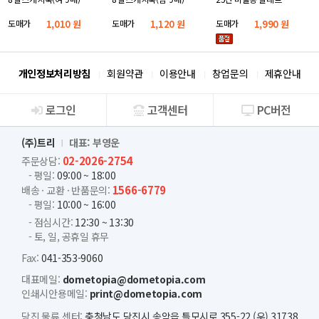
도매가
1,010 원
도매가
1,120 원
도매가
1,990 원
개인정보처리방침
회원약관
이용안내
창업문의
제휴안내
로그인
고객센터
PC버전
회사소개
(주)트리
대표: 부영운
02-2026-2754
주문상담:
- 평일:
09:00 ~ 18:00
1566-6779
배송 · 교환 · 반품문의:
- 평일:
10:00 ~ 16:00
- 점심시간:
12:30 ~ 13:30
- 토, 일, 공휴일 휴무
Fax:
041-353-9060
대표메일:
dometopia@dometopia.com
인쇄시안용메일:
print@dometopia.com
당진 물류 센터:
충청남도 당진시 송악읍 틀모시로 355-22 (우) 31738