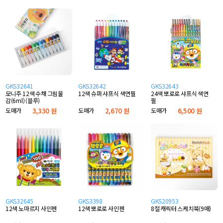
GKS32641
GKS32642
GKS32643
모니주 12색 수채 그림물
12색 슈퍼 샤프식 색연필
24색 뽀로로 샤프식 색연
감(6ml) (블루)
필
도매가
3,330 원
도매가
2,670 원
도매가
6,500 원
GKS32645
GKS3398
GKS20953
12색 노마르지 사인펜
12색 뽀로로 사인펜
8절 캐릭터 스케치북(9매)