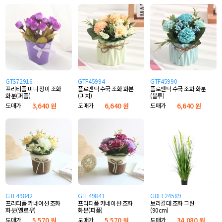
GTS72916
GTF45994
GTF45990
프리티플 미니 장미 조화
플로맨틱 수국 조화 화분
플로맨틱 수국 조화 화분
화분(퍼플)
(피치)
(블루)
도매가
3,640 원
도매가
6,640 원
도매가
6,640 원
GTF49842
GTF49841
GDF124589
프리티플 카네이션 조화
프리티플 카네이션 조화
보리갈대 조화 그린
화분(옐로우)
화분(퍼플)
(90cm)
도매가
5,570 원
도매가
5,570 원
도매가
34,080 원