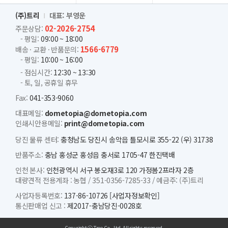
(주)트리
대표: 부영운
02-2026-2754
주문상담:
- 평일:
09:00 ~ 18:00
1566-6779
배송 · 교환 · 반품문의:
- 평일:
10:00 ~ 16:00
- 점심시간:
12:30 ~ 13:30
- 토, 일, 공휴일 휴무
Fax:
041-353-9060
대표메일:
dometopia@dometopia.com
인쇄시안용메일:
print@dometopia.com
당진 물류 센터:
충청남도 당진시 송악읍 틀모시로 355-22 (우) 31738
반품주소:
충남 홍성군 홍성읍 충서로 1705-47 한진택배
인천 본사:
인천광역시 서구 봉오재3로 120 가정봄2프라자 2층
대량견적 전용계좌 :
농협 /
351-0356-7285-33 /
예금주: (주)트리
사업자등록번호:
137-86-10726
[사업자정보확인]
통신판매업 신고 :
제2017-충남당진-0028호
Copyright ⓒ Tree Co., Ltd. All rights reserved.