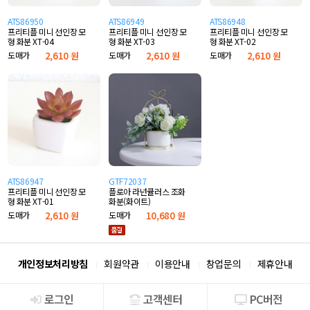
ATS86950
ATS86949
ATS86948
프리티플 미니 선인장 모
프리티플 미니 선인장 모
프리티플 미니 선인장 모
형 화분 XT-04
형 화분 XT-03
형 화분 XT-02
도매가
2,610 원
도매가
2,610 원
도매가
2,610 원
ATS86947
GTF72037
프리티플 미니 선인장 모
플로아 라넌큘러스 조화
형 화분 XT-01
화분(화이트)
도매가
2,610 원
도매가
10,680 원
개인정보처리방침
회원약관
이용안내
창업문의
제휴안내
로그인
고객센터
PC버전
회사소개