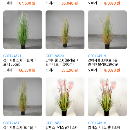
도매가
67,600 원
도매가
36,040 원
도매가
47,080 원
GDF124521
GDF124520
GDF124519
강아지풀 조화(그린 화이
강아지풀 조화(브라운그
강아지풀 조화(브라운그
트)(150cm)
린 아이보리)(90cm)
린 아이보리)(120cm)
도매가
66,830 원
도매가
35,190 원
도매가
47,080 원
GDF124518
GDF124517
GDF124516
강아지풀 조화(브라운그
팜파스그라스 갈대 조화
팜파스그라스 갈대 조화