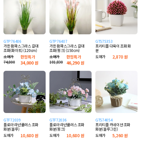
GTP76406
GTP76407
GTS75353
가든 팜파스그라스 갈대
가든 팜파스그라스 갈대
프리티플 다육이 조화 화
조화(화이트) (120cm)
조화(핑크) (150cm)
분
소매가
한정특가
소매가
한정특가
도매가
2,870 원
74,800
101,830
34,000
원
46,290
원
GTF72039
GTF72036
GTS74054
플로아 라넌큘러스 조화
플로아 라넌큘러스 조화
프리티플 카네이션 조화
화분(블루)
화분(핑크)
화분(블루그린)
도매가
10,680 원
도매가
10,680 원
도매가
5,260 원