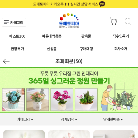
카테고리
베스트100
여름대박용품
판촉물
직수입특가
한정특가
신상품
구매대행
회사소개
조화화분(50)
카테고리
상세검색
낱개판매순