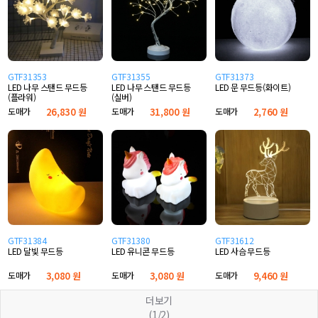
GTF31353
GTF31355
GTF31373
LED 나무 스탠드 무드등
LED 나무 스탠드 무드등
LED 문 무드등(화이트)
(플라워)
(실버)
도매가
26,830 원
도매가
31,800 원
도매가
2,760 원
GTF31384
GTF31380
GTF31612
LED 달빛 무드등
LED 유니콘 무드등
LED 사슴 무드등
도매가
3,080 원
도매가
3,080 원
도매가
9,460 원
더보기
(1/2)