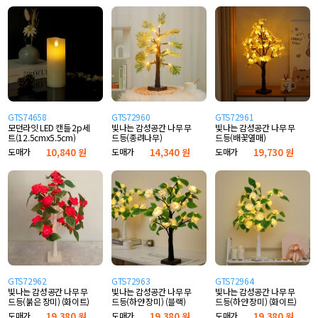
GTS74658
GTS72960
GTS72961
모던라잇 LED 캔들 2p세
빛나는 감성공간 나무 무
빛나는 감성공간 나무 무
트(12.5cmx5.5cm)
드등(종려나무)
드등(배꽃열매)
도매가
10,840 원
도매가
14,340 원
도매가
19,730 원
GTS72962
GTS72963
GTS72964
빛나는 감성공간 나무 무
빛나는 감성공간 나무 무
빛나는 감성공간 나무 무
드등(붉은 장미) (화이트)
드등(하얀 장미) (블랙)
드등(하얀 장미) (화이트)
도매가
19,380 원
도매가
19,380 원
도매가
19,380 원