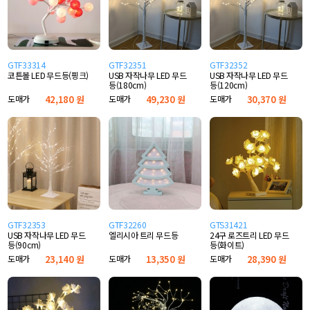
GTF33314
GTF32351
GTF32352
코튼볼 LED 무드등(핑크)
USB 자작나무 LED 무드
USB 자작나무 LED 무드
등(180cm)
등(120cm)
도매가
42,180 원
도매가
49,230 원
도매가
30,370 원
GTF32353
GTF32260
GTS31421
USB 자작나무 LED 무드
엘리시아 트리 무드등
24구 로즈트리 LED 무드
등(90cm)
등(화이트)
도매가
23,140 원
도매가
13,350 원
도매가
28,390 원