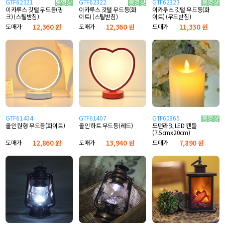
GTF62321
GTF62322
GTF62323
이카루스 깃털 무드등(핑
이카루스 깃털 무드등(화
이카루스 깃털 무드등(화
크) (스틸받침)
이트) (스틸받침)
이트) (우드받침)
도매가
12,360 원
도매가
12,360 원
도매가
11,330 원
GTF61404
GTF61407
GTF60865
올인 원형 무드등(화이트)
올인 하트 무드등(레드)
모던라잇 LED 캔들
(7.5cmx20cm)
도매가
12,860 원
도매가
13,940 원
도매가
7,890 원