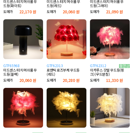
미드센스 터치 머쉬룸 무
미드센스 터치 머쉬룸 무
미드센스 터치 머쉬룸 무
드등(화이트)
드등(레드)
드등(그레이)
도매가
22,170 원
도매가
20,060 원
도매가
21,090 원
GTF65968
GTF62313
GTF62312
미드센스 터치 머쉬룸 무
로맨틱 로즈부케 무드등
이카루스 깃털 무드등(핑
드등(블랙)
(레드)
크) (우드받침)
도매가
20,060 원
도매가
20,280 원
도매가
11,330 원