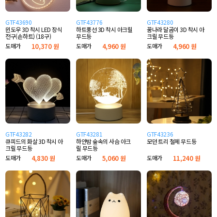
GTF43690
GTF43776
GTF43280
윈도우 3D 착시 LED 장식
하트풍선 3D 착시 아크릴
꿈나라 달곰이 3D 착시 아
전구(손하트) (18구)
무드등
크릴 무드등
도매가
10,370 원
도매가
4,960 원
도매가
4,960 원
GTF43282
GTF43281
GTF43236
큐피드의 화살 3D 착시 아
하얀밤 숲속의 사슴 아크
모던 트리 철제 무드등
크릴 무드등
릴 무드등
도매가
4,830 원
도매가
5,060 원
도매가
11,240 원