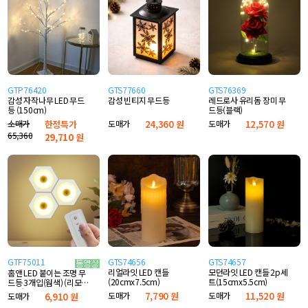
GTP76420
GTS77660
GTS76369
감성 자작나무 LED 무드
감성 빈티지 무드등
레드로사 유리돔 장미 무
등 (150cm)
드등(블랙)
소매가
한정특가
도매가
24,360 원
도매가
12,570 원
65,360
29,710
원
GTF75011
GTS74656
GTS74657
리얼라잇 LED 캔들
모던라잇 LED 캔들 2p세
홈앤 LED 붙이는 조명 무
(20cmx7.5cm)
트(15cmx5.5cm)
드등 3개입(웜색) (리모컨
포함)
도매가
7,790 원
도매가
11,520 원
도매가
6,910 원