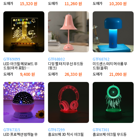
(20x20cm)
도매가
15,320 원
도매가
11,260 원
도매가
10,200 원
GTF69099
GTF68802
GTF68762
LED 아크릴 메모보드 무
디밍 벨 터치 무선 무드등
미드센스 터치 머쉬룸 무
드등(마카 포함)
(핑크)
드등(블루)
(15x15cm)
도매가
9,400 원
도매가
26,330 원
도매가
21,090 원
GTF67315
GTF67299
GTF67301
LED 프로젝션 밤하늘 무
홈오브제 3D 착시 아크릴
홈오브제 아크릴 무드등