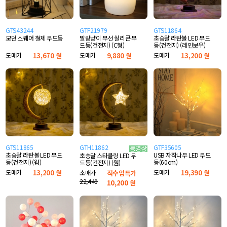
GTS43244
GTF21979
GTS11864
모던 스퀘어 철제 무드등
말랑냥이 무선 실리콘 무
초승달 라탄볼 LED 무드
드등(건전지) (C형)
등(건전지) (레인보우)
도매가
13,670 원
도매가
9,880 원
도매가
13,200 원
GTS11865
GTH11862
GTF35605
초승달 라탄볼 LED 무드
USB 자작나무 LED 무드
초승달 스타클링 LED 무
등(건전지) (웜)
등(60cm)
드등(건전지) (웜)
도매가
13,200 원
도매가
19,390 원
소매가
직수입특가
22,440
10,200
원