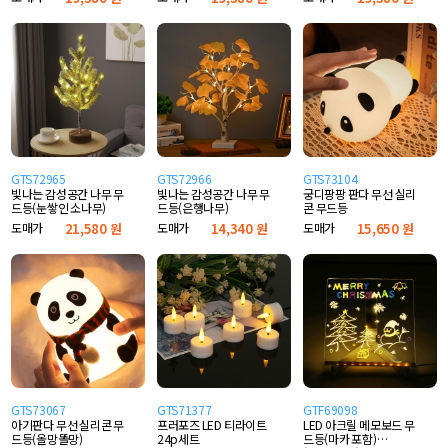
GTS72965
GTS72966
GTS73104
빛나는 감성공간 나무 무
빛나는 감성공간 나무 무
궁디팡팡 판다 무선 실리
드등(눈쌓인 소나무)
드등(은행나무)
콘 무드등
도매가
21,580 원
도매가
14,340 원
도매가
15,650 원
GTS73067
GTS71377
GTF69098
아기판다 무선 실리콘 무
프러포즈 LED 티라이트
LED 아크릴 메모보드 무
드등(올망똘망)
24p세트
드등(마카 포함)