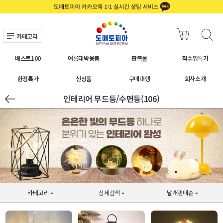
카테고리
베스트100
여름대박용품
판촉물
직수입특가
한정특가
신상품
구매대행
회사소개
인테리어 무드등/수면등(106)
카테고리
상세검색
낱개판매순