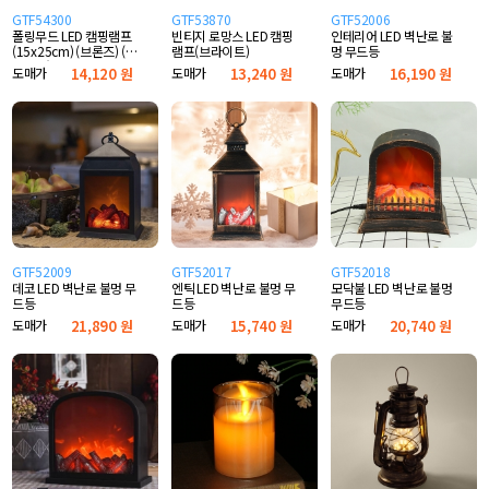
GTF54300
GTF53870
GTF52006
폴링무드 LED 캠핑램프
빈티지 로망스 LED 캠핑
인테리어 LED 벽난로 불
(15x25cm) (브론즈) (백
램프(브라이트)
멍 무드등
색전구)
도매가
14,120 원
도매가
13,240 원
도매가
16,190 원
GTF52009
GTF52017
GTF52018
데코 LED 벽난로 불멍 무
엔틱 LED 벽난로 불멍 무
모닥불 LED 벽난로 불멍
드등
드등
무드등
도매가
21,890 원
도매가
15,740 원
도매가
20,740 원