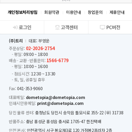
개인정보처리방침
회원약관
이용안내
창업문의
제휴안내
로그인
고객센터
PC버전
회사소개
(주)트리
대표: 부영운
02-2026-2754
주문상담:
- 평일:
09:00 ~ 18:00
1566-6779
배송 · 교환 · 반품문의:
- 평일:
10:00 ~ 16:00
- 점심시간:
12:30 ~ 13:30
- 토, 일, 공휴일 휴무
Fax:
041-353-9060
대표메일:
dometopia@dometopia.com
인쇄시안용메일:
print@dometopia.com
당진 물류 센터:
충청남도 당진시 송악읍 틀모시로 355-22 (우) 31738
반품주소:
충남 홍성군 홍성읍 충서로 1705-47 한진택배
인천 본사:
인천광역시 서구 봉오재3로 120 가정봄2프라자 2층