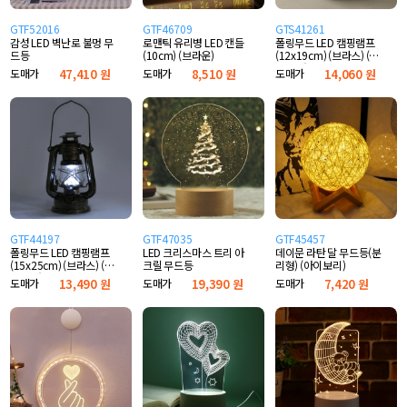
GTF52016
GTF46709
GTS41261
감성 LED 벽난로 불멍 무
로맨틱 유리병 LED 캔들
폴링무드 LED 캠핑램프
드등
(10cm) (브라운)
(12x19cm) (브라스) (웜
색전구)
도매가
47,410 원
도매가
8,510 원
도매가
14,060 원
GTF44197
GTF47035
GTF45457
폴링무드 LED 캠핑램프
LED 크리스마스 트리 아
데이문 라탄 달 무드등(분
(15x25cm) (브라스) (백
크릴 무드등
리형) (아이보리)
색전구)
도매가
13,490 원
도매가
19,390 원
도매가
7,420 원