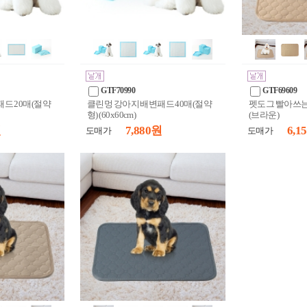
GTF70990
GTF69609
드 20매(절약
클린멍 강아지 배변패드 40매(절약
펫도그 빨아쓰는 
형) (60x60cm)
(브라운)
원
7,880 원
6,1
도매가
도매가