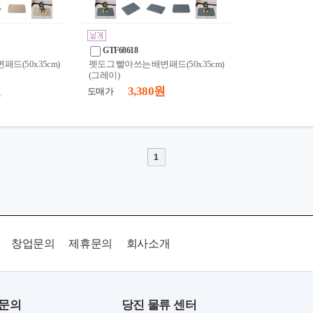
GTF68618
드(50x35cm)
펫도그 빨아쓰는 배변패드(50x35cm)
(그레이)
원
3,380 원
도매가
1
창업문의
제휴문의
회사소개
품문의
당진 물류 센터