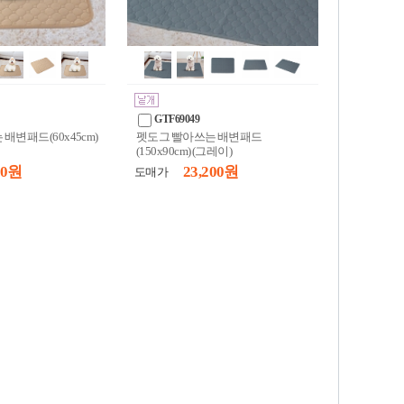
GTF69049
배변패드(60x45cm)
펫도그 빨아쓰는 배변패드
(150x90cm) (그레이)
50 원
23,200 원
도매가