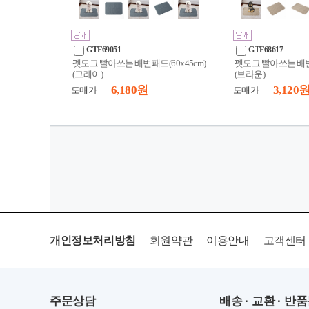
GTF69051
GTF68617
펫도그 빨아쓰는 배변패드(60x45cm)
펫도그 빨아쓰는 배변패
(그레이)
(브라운)
6,180 원
3,120 
도매가
도매가
개인정보처리방침
회원약관
이용안내
고객센터
주문상담
배송 · 교환 · 반