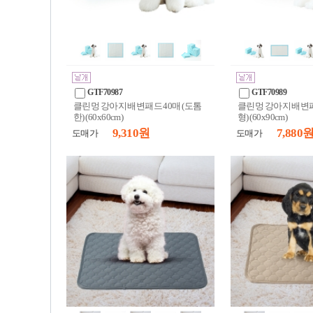
GTF70987
GTF70989
클린멍 강아지 배변패드 40매 (도톰
클린멍 강아지 배변패
한) (60x60cm)
형) (60x90cm)
9,310 원
7,880 
도매가
도매가