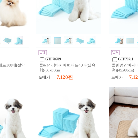
GTF70709
GTF70711
드 100매(절약
클린멍 강아지 배변패드 40매(실속
클린멍 강아지 
형) (60x60cm)
형) (45x60cm)
원
7,120 원
7,1
도매가
도매가