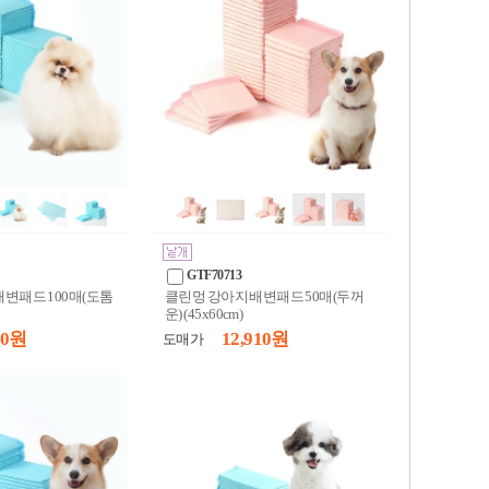
GTF70713
변패드 100매(도톰
클린멍 강아지 배변패드 50매(두꺼
운) (45x60cm)
00 원
12,910 원
도매가