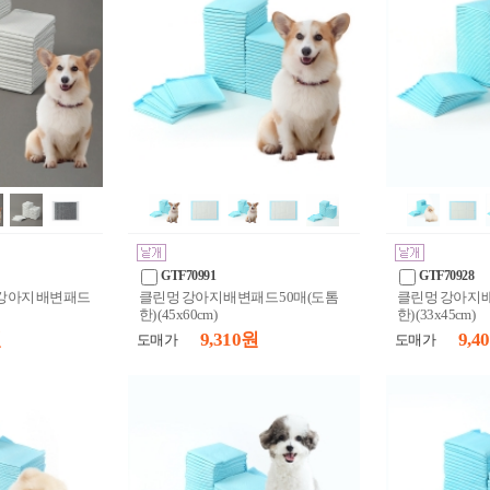
GTF70991
GTF70928
강아지 배변패드
클린멍 강아지 배변패드 50매(도톰
클린멍 강아지 배
한) (45x60cm)
한) (33x45cm)
원
9,310 원
9,4
도매가
도매가