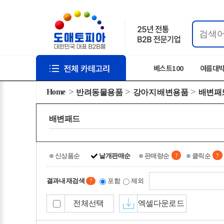
베스트100
여름대
Home
반려동물용품
강아지 배변용품
배변패
배변패드
?
?
신상품순
낱개판매순
판매량순
클릭순
결과내 재검색
포함
제외
?
전체선택
엑셀다운로드