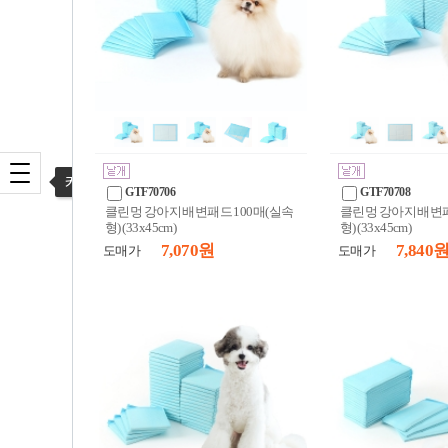
카테고리 열기
GTF70706
GTF70708
클린멍 강아지 배변패드 100매(실속
클린멍 강아지 배변패
형) (33x45cm)
형) (33x45cm)
7,070 원
7,840 
도매가
도매가