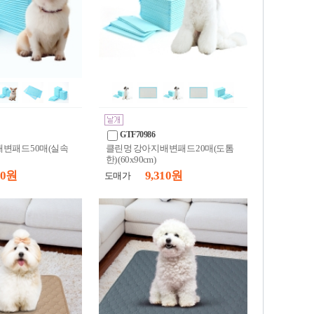
GTF70986
배변패드 50매(실속
클린멍 강아지 배변패드 20매(도톰
한) (60x90cm)
20 원
9,310 원
도매가