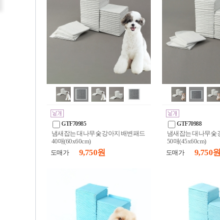
GTF70985
GTF70988
냄새잡는 대나무숯 강아지 배변패드
냄새잡는 대나무숯 
40매(60x60cm)
50매(45x60cm)
9,750 원
9,750 
도매가
도매가