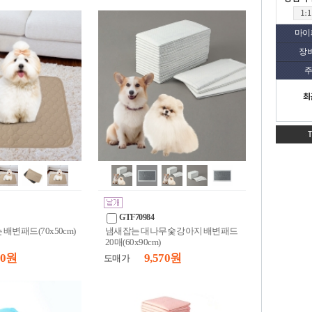
마이
장
주
최
GTF70984
배변패드(70x50cm)
냄새잡는 대나무숯 강아지 배변패드
20매(60x90cm)
10 원
9,570 원
도매가