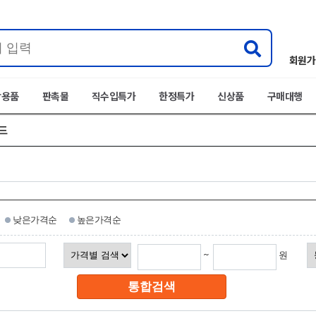
회원가
박용품
판촉물
직수입특가
한정특가
신상품
구매대행
드
낮은가격순
높은가격순
~
원