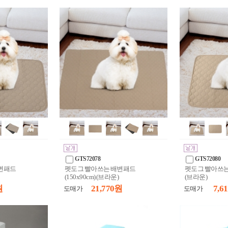
GTS72078
GTS72080
변패드
펫도그 빨아쓰는 배변패드
펫도그 빨아쓰는 
(150x90cm) (브라운)
(브라운)
원
21,770 원
7,6
도매가
도매가