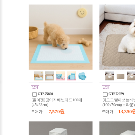
GTS75600
GTS72079
[율이펫] 강아지 배변패드 100매
펫도그 빨아쓰는 배
(45x33cm)
(100x70cm) (브라운)
7,570 원
13,350 
도매가
도매가