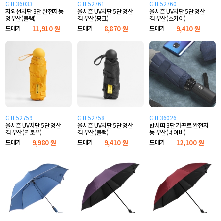
GTF36033
GTF52761
GTF52760
자외선차단 3단 완전자동
올시즌 UV차단 5단 양산
올시즌 UV차단 5단 양산
양우산(블랙)
겸 우산(핑크)
겸 우산(스카이)
도매가
11,910 원
도매가
8,870 원
도매가
9,410 원
GTF52759
GTF52758
GTF36026
올시즌 UV차단 5단 양산
올시즌 UV차단 5단 양산
반사띠 3단 거꾸로 완전자
겸 우산(옐로우)
겸 우산(블랙)
동 우산(네이비)
도매가
9,980 원
도매가
9,410 원
도매가
12,100 원