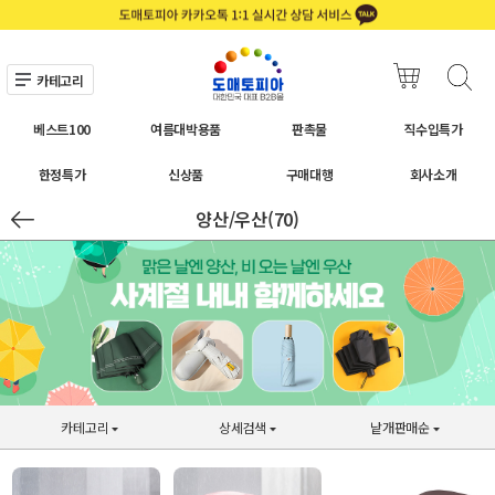
카테고리
베스트100
여름대박용품
판촉물
직수입특가
한정특가
신상품
구매대행
회사소개
양산/우산(70)
카테고리
상세검색
낱개판매순