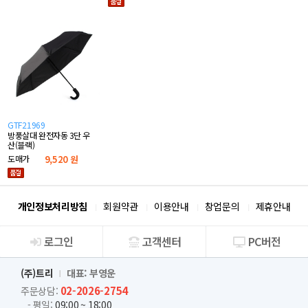
GTF21969
방풍살대 완전자동 3단 우
산(블랙)
도매가
9,520 원
개인정보처리방침
회원약관
이용안내
창업문의
제휴안내
로그인
고객센터
PC버전
회사소개
(주)트리
대표: 부영운
02-2026-2754
주문상담:
- 평일:
09:00 ~ 18:00