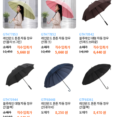
GTH77853
GTH77852
GTH70942
레인윈드 튼튼 자동 장우
레인윈드 튼튼 자동 장우
블루레인 대형 자동 장우
산(올리브그린)
산(핑크)
산(레드브라운)
소매가
직수입특가
소매가
직수입특가
소매가
직수입특가
12,450
12,450
14,160
5,660
원
5,660
원
6,440
원
GTH70944
GTF68448
GTF68361
블루레인 대형 자동 장우
레인윈드 튼튼 자동 장우
레인윈드 튼튼 자동 장우
산(블랙)
산(네이비)
산(블랙)
소매가
직수입특가
도매가
8,250 원
도매가
8,470 원
14,160