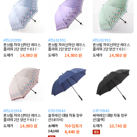
ATS101990
ATS101991
ATS101993
퀸브릴 자외선차단 레이스
퀸브릴 자외선차단 레이스
퀸브릴 자외선차단 레이스
플라워 2단 양산 Y-03 (스
플라워 2단 양산 Y-03 (퍼
플라워 2단 양산 Y-03 (민
카이)
플)
트)
도매가
14,980 원
도매가
14,980 원
도매가
14,980 원
ATS101994
GTH70943
GTF70945
퀸브릴 자외선차단 레이스
블루레인 대형 자동 장우
써머레인 대형 자동 장우
플라워 2단 양산 Y-03 (피
산(네이비)
산(블랙)
치)
도매가
14,980 원
소매가
직수입특가
도매가
10,740 원
14,160
6,440
원