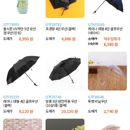
GTF78099
GTF38783
GTH35160
올시즌 UV차단 5단 양산
초경량 4단 우산(블랙)
레이니 대형 4단 골프우산
겸 우산(민트)
(네이비)
도매가
8,950 원
도매가
4,860 원
소매가
직수입특가
14,030
6,380
원
GTF35159
GTF35745
GTF30548
레이니 대형 4단 골프우산
방풍 3단 완전자동 우산
투명 비닐우산
(블랙)
(10살대) (블랙)
도매가
9,120 원
도매가
10,130 원
도매가
2,740 원