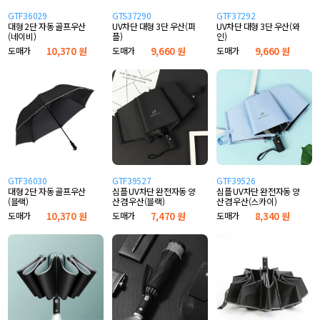
GTF36029
GTS37290
GTF37292
대형 2단 자동 골프우산
UV차단 대형 3단 우산(퍼
UV차단 대형 3단 우산(와
(네이비)
플)
인)
도매가
10,370 원
도매가
9,660 원
도매가
9,660 원
GTF36030
GTF39527
GTF39526
대형 2단 자동 골프우산
심플 UV차단 완전자동 양
심플 UV차단 완전자동 양
(블랙)
산겸 우산(블랙)
산겸 우산(스카이)
도매가
10,370 원
도매가
7,470 원
도매가
8,340 원