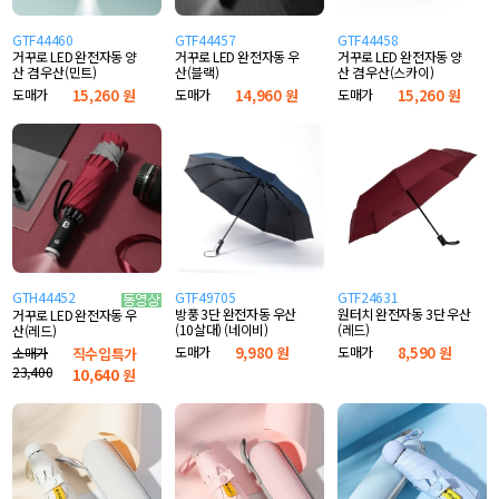
GTF44460
GTF44457
GTF44458
거꾸로 LED 완전자동 양
거꾸로 LED 완전자동 우
거꾸로 LED 완전자동 양
산 겸 우산(민트)
산(블랙)
산 겸 우산(스카이)
도매가
15,260 원
도매가
14,960 원
도매가
15,260 원
GTH44452
GTF49705
GTF24631
방풍 3단 완전자동 우산
원터치 완전자동 3단 우산
거꾸로 LED 완전자동 우
(10살대) (네이비)
(레드)
산(레드)
도매가
9,980 원
도매가
8,590 원
소매가
직수입특가
23,400
10,640
원