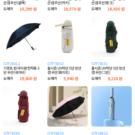
산겸 우산(블랙)
산겸 우산(카키)
산겸 우산(핑크)
도매가
10,290 원
도매가
16,570 원
도매가
16,630 원
GTF26012
GTF78102
GTF78101
기프트 반사띠 완전자동 3
올시즌 UV차단 5단 양산
올시즌 UV차단 5단 양산
단 우산(네이비)
겸 우산(화이트)
겸 우산(그린)
도매가
19,600 원
도매가
5,940 원
도매가
9,210 원
GTF78100
GTF36035
GTF36032