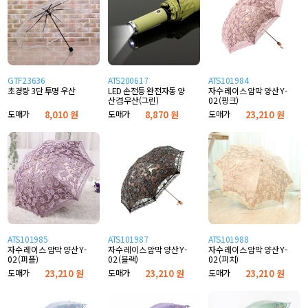
GTF23636
ATS200617
ATS101984
초경량 3단 투명 우산
LED 손전등 완전자동 양
자수 레이스 암막 양산 Y-
산겸 우산(그린)
02 (핑크)
도매가
8,010 원
도매가
8,870 원
도매가
23,210 원
ATS101985
ATS101987
ATS101988
자수 레이스 암막 양산 Y-
자수 레이스 암막 양산 Y-
자수 레이스 암막 양산 Y-
02 (퍼플)
02 (블랙)
02 (피치)
도매가
23,210 원
도매가
23,210 원
도매가
23,210 원