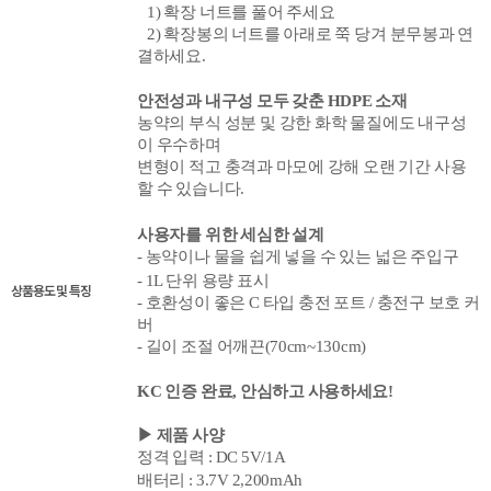
1) 확장 너트를 풀어 주세요
2) 확장
봉의 너트를 아래로 쭉 당겨 분무봉과 연
결하세요.
안전성과 내구성 모두 갖춘 HDPE 소재
농약의 부식 성분 및 강한 화학
물질에도 내구성
이 우수하며
변형이 적고 충격과 마모에 강해 오랜 기간 사용
할 수 있습니다.
사용자를 위한 세심한 설계
-
농약이나 물을 쉽게 넣을 수 있는 넓은 주입구
-
1L 단위 용량 표시
상품용도 및 특징
- 호환성이 좋은 C 타입 충전 포트 /
충전구 보호 커
버
- 길이 조절 어깨끈(70cm~130cm)
KC 인증 완료, 안심하고 사용하세요!
▶ 제품 사양
정격 입력 : DC 5V/1A
배터리 : 3.7V 2,200mAh