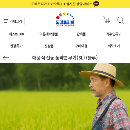
카테고리
베스트100
여름대박용품
판촉물
직수입특가
한정특가
신상품
구매대행
회사소개
대풍작 전동 농약분무기(8L) (블루)