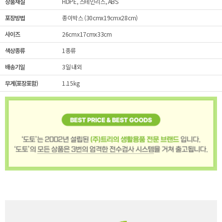
상품재질
HDPE, 스테인리스, ABS
포장방법
종이박스 (30cmx19cmx28cm)
사이즈
26cmx17cmx33cm
색상종류
1종류
배송기일
3일 내외
무게(포장포함)
1.15kg