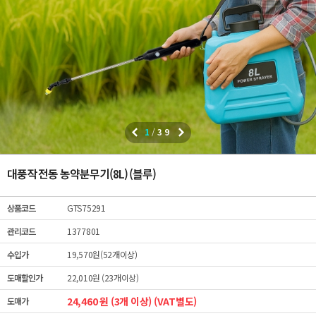
1
/
39
대풍작 전동 농약분무기(8L) (블루)
상품코드
GTS75291
관리코드
1377801
수입가
19,570원(52개이상)
도매할인가
22,010원 (23개이상)
24,460 원 (3개 이상) (VAT별도)
도매가