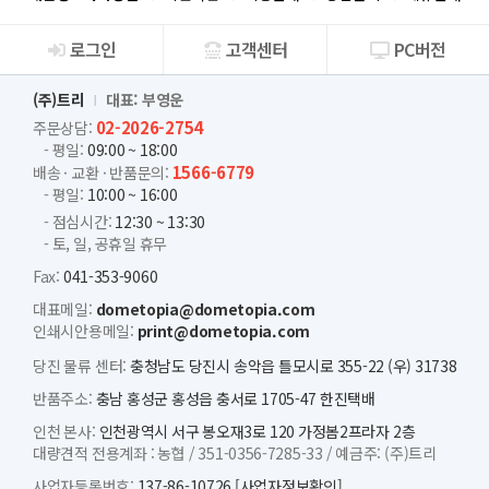
로그인
고객센터
PC버전
회사소개
(주)트리
대표: 부영운
02-2026-2754
주문상담:
- 평일:
09:00 ~ 18:00
1566-6779
배송 · 교환 · 반품문의:
- 평일:
10:00 ~ 16:00
- 점심시간:
12:30 ~ 13:30
- 토, 일, 공휴일 휴무
Fax:
041-353-9060
대표메일:
dometopia@dometopia.com
인쇄시안용메일:
print@dometopia.com
당진 물류 센터:
충청남도 당진시 송악읍 틀모시로 355-22 (우) 31738
반품주소:
충남 홍성군 홍성읍 충서로 1705-47 한진택배
인천 본사:
인천광역시 서구 봉오재3로 120 가정봄2프라자 2층
대량견적 전용계좌 :
농협 /
351-0356-7285-33 /
예금주: (주)트리
사업자등록번호:
137-86-10726
[사업자정보확인]