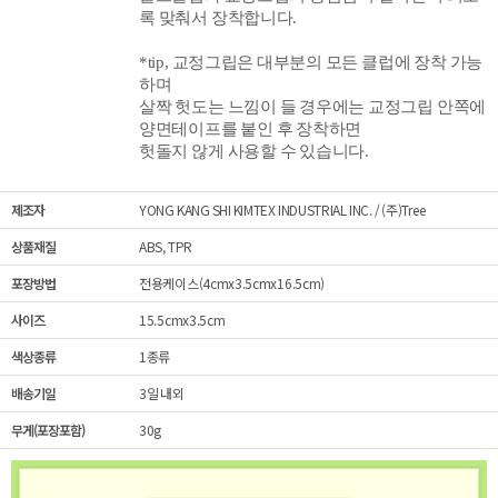
록 맞춰서 장착합니다.
*tip, 교정그립은 대부분의 모든 클럽에 장착 가능
하며
살짝 헛도는 느낌이 들 경우에는 교정그립 안쪽에
양면테이프를 붙인 후 장착하면
헛돌지 않게 사용할 수 있습니다.
제조자
YONG KANG SHI KIMTEX INDUSTRIAL INC. / (주)Tree
상품재질
ABS, TPR
포장방법
전용케이스(4cmx3.5cmx16.5cm)
사이즈
15.5cmx3.5cm
색상종류
1종류
배송기일
3일 내외
무게(포장포함)
30g