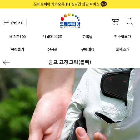
카테고리
베스트100
여름대박용품
판촉물
직수입특가
한정특가
신상품
구매대행
회사소개
골프 교정 그립(블랙)