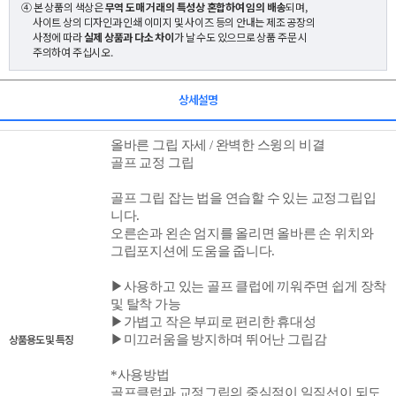
④ 본 상품의 색상은
무역 도매 거래의 특성상 혼합하여 임의 배송
되며,
사이트 상의 디자인과 인쇄 이미지 및 사이즈 등의 안내는 제조 공장의
사정에 따라
실제 상품과 다소 차이
가 날 수도 있으므로 상품 주문 시
주의하여 주십시오.
상세설명
올바른 그립 자세 /
완벽한 스윙의 비결
골프 교정 그립
골프 그립 잡는 법을 연습할 수 있는 교정그립입
니다.
오른손과 왼손 엄지를 올리면 올바른 손 위치와
그립포지션에 도움을 줍니다.
▶사용하고 있는 골프 클럽에 끼워주면 쉽게 장착
및 탈착 가능
▶
가볍고 작은 부피로 편리한 휴대성
상품용도 및 특징
▶
미끄러움을 방지하며 뛰어난 그립감
*사용방법
골프클럽과 교정그립의 중심점이 일직선이 되도