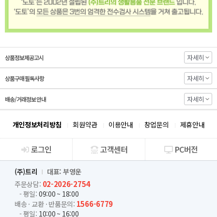
자세히
상품정보제공고시
자세히
상품구매 필독사항
자세히
배송/거래정보 안내
개인정보처리방침
회원약관
이용안내
창업문의
제휴안내
로그인
고객센터
PC버전
회사소개
(주)트리
대표: 부영운
02-2026-2754
주문상담:
- 평일:
09:00 ~ 18:00
1566-6779
배송 · 교환 · 반품문의:
- 평일:
10:00 ~ 16:00