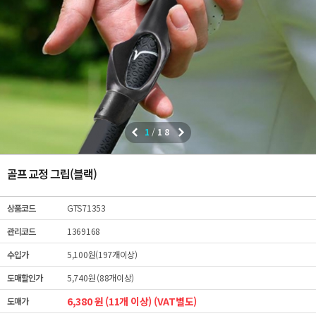
1
/
18
골프 교정 그립(블랙)
상품코드
GTS71353
관리코드
1369168
수입가
5,100원(197개이상)
도매할인가
5,740원 (88개이상)
6,380 원 (11개 이상) (VAT별도)
도매가