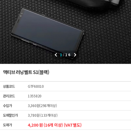
1
/
16
액티브 러닝벨트 S1(블랙)
상품코드
GTF68010
관리코드
1355820
수입가
3,360원(298개이상)
도매할인가
3,780원 (133개이상)
4,200 원 (16개 이상) (VAT별도)
도매가