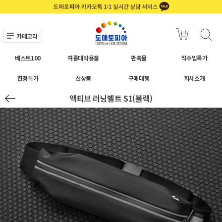
카테고리
베스트100
여름대박용품
판촉물
직수입특가
한정특가
신상품
구매대행
회사소개
액티브 러닝벨트 S1(블랙)