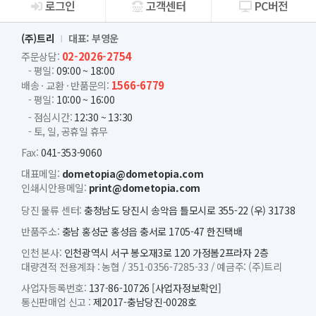
로그인
고객센터
PC버전
회사소개
(주)트리
대표: 부영운
02-2026-2754
주문상담:
- 평일:
09:00 ~ 18:00
1566-6779
배송 · 교환 · 반품문의:
- 평일:
10:00 ~ 16:00
- 점심시간:
12:30 ~ 13:30
- 토, 일, 공휴일 휴무
Fax:
041-353-9060
대표메일:
dometopia@dometopia.com
인쇄시안용메일:
print@dometopia.com
당진 물류 센터:
충청남도 당진시 송악읍 틀모시로 355-22 (우) 31738
반품주소:
충남 홍성군 홍성읍 충서로 1705-47 한진택배
인천 본사:
인천광역시 서구 봉오재3로 120 가정봄2프라자 2층
대량견적 전용계좌 :
농협 /
351-0356-7285-33 /
예금주: (주)트리
사업자등록번호:
137-86-10726
[사업자정보확인]
통신판매업 신고 :
제2017-충남당진-0028호