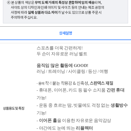
④ 본 상품의 색상은
무역 도매 거래의 특성상 혼합하여 임의 배송
되며,
사이트 상의 디자인과 인쇄 이미지 및 사이즈 등의 안내는 제조 공장의
사정에 따라
실제 상품과 다소 차이
가 날 수도 있으므로 상품 주문 시
주의하여 주십시오.
상세설명
스포츠를 더욱 간편하게!
두 손이 자유로운 러닝 벨트
움직임 많은 활동에 GOOD!
러닝 / 트레이닝 / 사이클링 /
등산 /
여행
착-!
붙는 착용감 & 신축성,
스판덱스
재질
- 몸에
- 휴대폰, 이어폰, 카드 등 필수 소지품
간편
휴대
가능!
- 운동 중 흐르는 땀, 빗물에도 걱정 없는
생활방수
상품용도 및 특징
기능!
-
이어폰 홀
을 이용한 자유로운 음악감상
- 야간에도 눈에 띄는
리플렉터