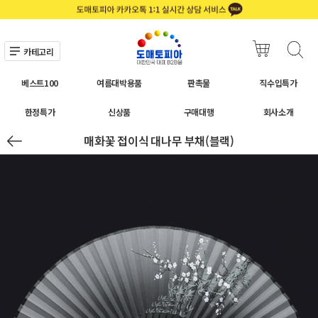
카테고리
베스트100
여름대박용품
판촉물
직수입특가
한정특가
신상품
구매대행
회사소개
매화꽃 접이식 대나무 부채(블랙)