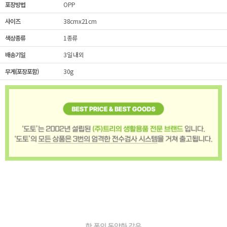
포장방법
OPP
사이즈
38cmx21cm
색상종류
1종류
배송기일
3일 내외
무게(포장포함)
30g