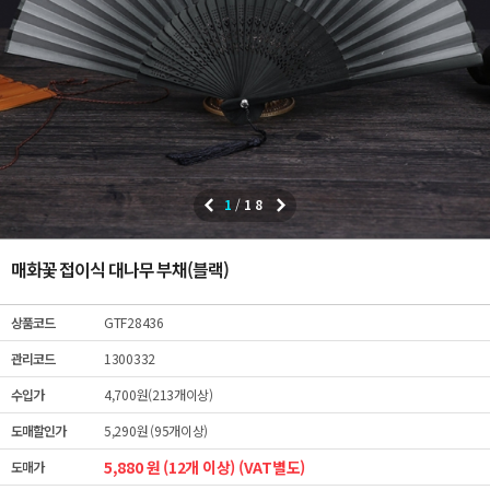
1
/
18
매화꽃 접이식 대나무 부채(블랙)
상품코드
GTF28436
관리코드
1300332
수입가
4,700원(213개이상)
도매할인가
5,290원 (95개이상)
5,880 원 (12개 이상) (VAT별도)
도매가