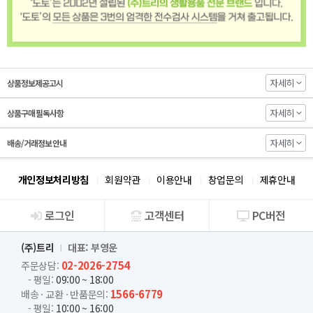
자세히
상품정보제공고시
자세히
상품구매 필독사항
자세히
배송/거래정보 안내
개인정보처리방침
회원약관
이용안내
창업문의
제휴안내
로그인
고객센터
PC버전
회사소개
(주)트리
대표: 부영운
02-2026-2754
주문상담:
- 평일:
09:00 ~ 18:00
1566-6779
배송 · 교환 · 반품문의:
- 평일:
10:00 ~ 16:00