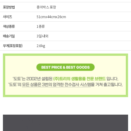
포장방법
종이박스 포장
사이즈
51cmx44cmx26cm
색상종류
1종류
배송기일
3일 내외
무게(포장포함)
2.6kg