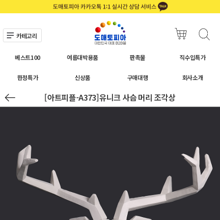
카테고리
베스트100
여름대박용품
판촉물
직수입특가
한정특가
신상품
구매대행
회사소개
[아트피플-A373]유니크 사슴 머리 조각상