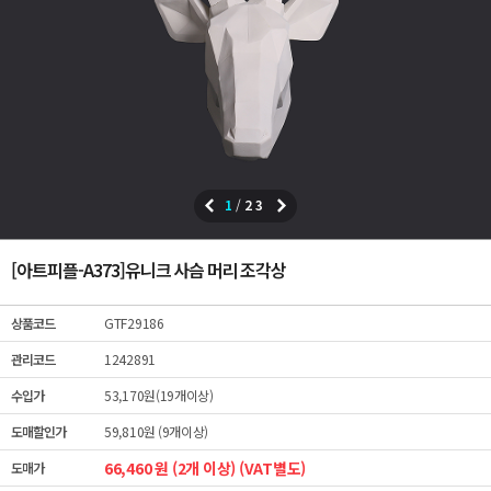
1
/
23
[아트피플-A373]유니크 사슴 머리 조각상
상품코드
GTF29186
관리코드
1242891
수입가
53,170원(19개이상)
도매할인가
59,810원 (9개이상)
66,460 원 (2개 이상) (VAT별도)
도매가