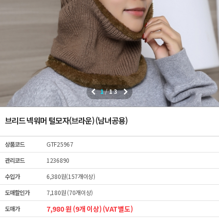
1
/
13
브리드 넥워머 털모자(브라운) (남녀공용)
상품코드
GTF25967
관리코드
1236890
수입가
6,380원(157개이상)
도매할인가
7,180원 (70개이상)
7,980 원 (9개 이상) (VAT별도)
도매가