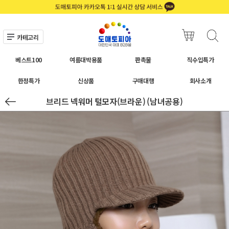
카테고리
베스트100
여름대박용품
판촉물
직수입특가
한정특가
신상품
구매대행
회사소개
브리드 넥워머 털모자(브라운) (남녀공용)