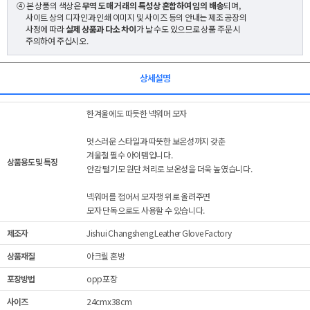
④ 본 상품의 색상은
무역 도매 거래의 특성상 혼합하여 임의 배송
되며,
사이트 상의 디자인과 인쇄 이미지 및 사이즈 등의 안내는 제조 공장의
사정에 따라
실제 상품과 다소 차이
가 날 수도 있으므로 상품 주문 시
주의하여 주십시오.
상세설명
한겨울에도 따듯한 넥워머 모자
멋스러운 스타일과 따뜻한 보온성까지 갖춘
겨울철 필수 아이템입니다.
상품용도 및 특징
안감 털기모 원단 처리로 보온성을 더욱 높였습니다.
넥워머를 접어서 모자챙 위로 올려주면
모자 단독으로도 사용할 수 있습니다.
제조자
Jishui Changsheng Leather Glove Factory
상품재질
아크릴 혼방
포장방법
opp포장
사이즈
24cmx38cm