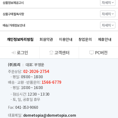
자세히
상품정보제공고시
자세히
상품구매 필독사항
자세히
배송/거래정보 안내
개인정보처리방침
회원약관
이용안내
창업문의
제휴안내
로그인
고객센터
PC버전
회사소개
(주)트리
대표: 부영운
02-2026-2754
주문상담:
- 평일:
09:00 ~ 18:00
1566-6779
배송 · 교환 · 반품문의:
- 평일:
10:00 ~ 16:00
- 점심시간:
12:30 ~ 13:30
- 토, 일, 공휴일 휴무
Fax:
041-353-9060
대표메일:
dometopia@dometopia.com