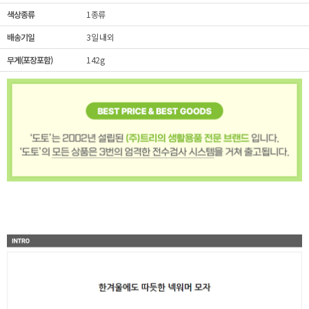
색상종류
1종류
배송기일
3일 내외
무게(포장포함)
142g