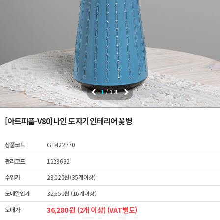
1
/
13
[아트피플-V80] 나인 도자기 인테리어 꽃병
상품코드
GTM22770
관리코드
1229632
수입가
29,020원(35개이상)
도매할인가
32,650원 (16개이상)
36,280 원 (2개 이상) (VAT별도)
도매가