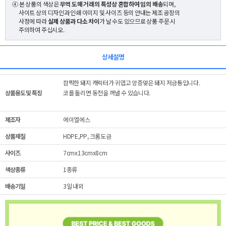
④ 본 상품의 색상은
무역 도매 거래의 특성상 혼합하여 임의 배송
되며,
사이트 상의 디자인과 인쇄 이미지 및 사이즈 등의 안내는 제조 공장의
사정에 따라
실제 상품과 다소 차이
가 날 수도 있으므로 상품 주문 시
주의하여 주십시오.
상세설명
깜찍한 돼지 캐릭터가 귀엽고 앙증맞은 돼지 저금통입니다.
상품용도 및 특징
코를 돌리면 동전을 꺼낼 수 있습니다.
제조자
에이엘에스
상품재질
HDPE,PP, 크롬도금
사이즈
7cmx13cmx8cm
색상종류
1종류
배송기일
3일 내외