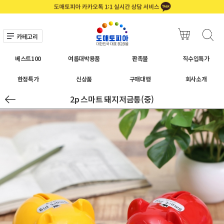
카테고리
베스트100
여름대박용품
판촉물
직수입특가
한정특가
신상품
구매대행
회사소개
2p 스마트 돼지저금통(중)