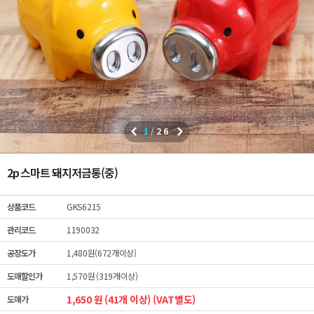
1
/
26
2p 스마트 돼지저금통(중)
상품코드
GKS6215
관리코드
1190032
공장도가
1,480원(672개이상)
도매할인가
1,570원 (319개이상)
1,650 원 (41개 이상) (VAT별도)
도매가