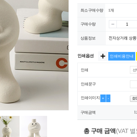
최소구매수량
1개
구매수량
상품정보
인쇄옵션
인쇄비용안내
인쇄
선
인쇄문구
인쇄이미지
+
-
1
구매금액
총 구매 금액
(VAT 별