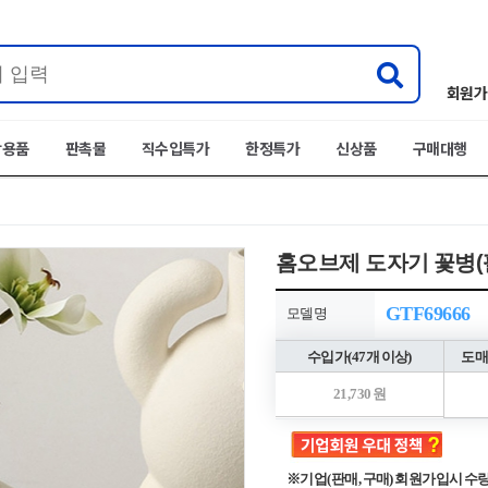
회원가
박용품
판촉물
직수입특가
한정특가
신상품
구매대행
홈오브제 도자기 꽃병(
GTF69666
모델명
수입가(47개 이상)
도매
21,730 원
※기업(판매, 구매) 회원가입시 수