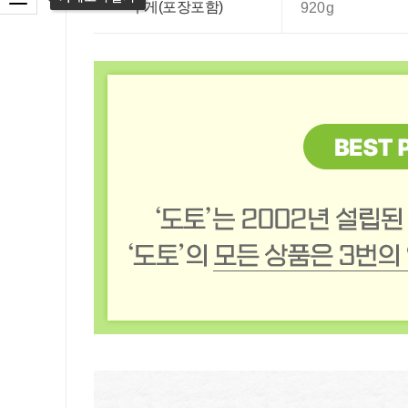
무게(포장포함)
920g