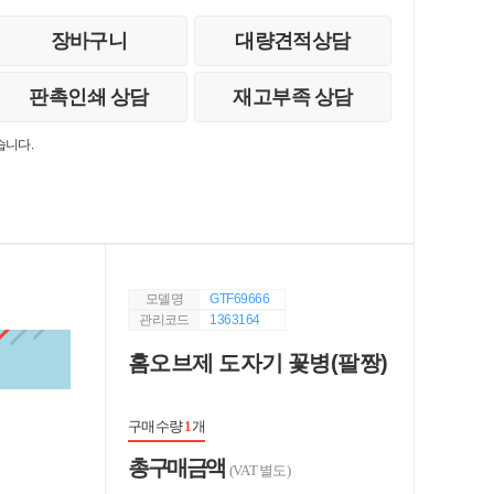
장바구니
대량견적상담
판촉인쇄 상담
재고부족 상담
습니다.
모델명
GTF69666
관리코드
1363164
홈오브제 도자기 꽃병(팔짱)
구매수량
1
개
총 구매 금액
(VAT 별도)