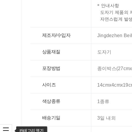
* 안내사항
도자기 제품의 제
자연스럽게 발생할
제조자/수입자
Jingdezhen Beih
상품재질
도자기
포장방법
종이박스(27cmx2
사이즈
14cmx4cmx19c
색상종류
1종류
배송기일
3일 내외
카테고리 열기