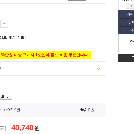
마이
장
주
최
50만원 이상 구매시 1도인쇄/몰드 비용 무료입니다.
택
40,740
40,740
개 X
원
원
40,740
도)
원