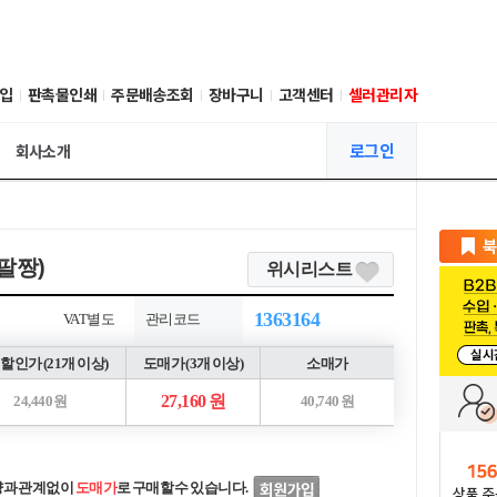
입
판촉물인쇄
주문배송조회
장바구니
고객센터
셀러관리자
로그인
회사소개
팔짱)
위시리스트
1363164
VAT별도
관리코드
할인가 (21개 이상)
도매가 (3개 이상)
소매가
27,160 원
24,440 원
40,740 원
량과 관계없이
도매가
로 구매할 수 있습니다.