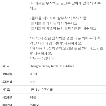
테이프를 부착하고 골고루 강하게 압착시켜 주
세요.
- 물체를 테이프에 탈부착 시 주의사항
물체를 눌러서 밀착시켜주세요.
물체를 떼어낼 때는 비틀어서 떼어내주세요.
* 더욱 더 강한 접착력을 원할 때는 벽에 부착 후,
약 24시간이 경과한 후 사용하세요.
* 재사용 시, 접착면의 오염을 물로 씻어내고 건조
후 사용하세요.
* 3p 구성입니다.
제조자
Shanghai Swany Textile Inc./ (주)Tree
상품재질
아크릴
포장방법
OPP
사이즈
너비: 3cm / 길이: 3M
색상종류
1종류
배송기일
3일 내외