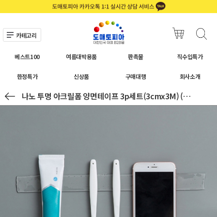
카테고리
베스트100
여름대박용품
판촉물
직수입특가
한정특가
신상품
구매대행
회사소개
나노 투명 아크릴폼 양면테이프 3p세트(3cmx3M) (두께 1mm)