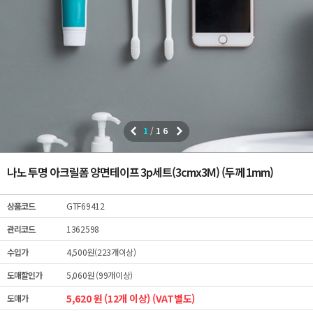
1
/
16
나노 투명 아크릴폼 양면테이프 3p세트(3cmx3M) (두께 1mm)
상품코드
GTF69412
관리코드
1362598
수입가
4,500원(223개이상)
도매할인가
5,060원 (99개이상)
5,620 원 (12개 이상) (VAT별도)
도매가