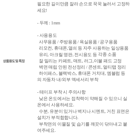
필요한 길이만큼 잘라 손으로 꾹꾹 눌러서 고정하
세요!
- 두께 : 1mm
- 사용용도
사무용품 / 주방용품 / 욕실용품 / 공구용품
열쇠
등 자주 사용하는 일상용품
리모컨, 휴대폰,
각종 소품
유리, 아크릴 명판, 전시용도 등
상품용도 및 특징
잘 밀리는 카페트, 매트, 러그,이불 패드 고정
벽면 매립 안된 전선정리 / 콘센트, 멀티탭 정리
하이패스, 블랙박스, 휴대폰 거치대, 엠블럼 등
자동차 내/외부
액세서리 부착
의
- 테이프 부착 시 주의사항
낮은 온도에서는 접착력이 약해질 수 있으니 실
온에서 사용하세요.
수분, 유분이 있거나 벽지나 시멘트, 거친 표면은
설치가 부적합합니다.
부착면의 이물질 및 습기를 깨끗이 닦아내고 붙
여주세요.