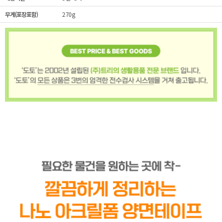
무게(포장포함)
270g