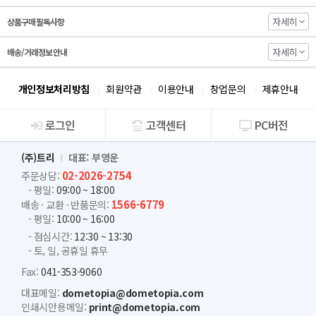
자세히
상품구매 필독사항
자세히
배송/거래정보 안내
개인정보처리방침
회원약관
이용안내
창업문의
제휴안내
로그인
고객센터
PC버전
회사소개
(주)트리
대표: 부영운
02-2026-2754
주문상담:
- 평일:
09:00 ~ 18:00
1566-6779
배송 · 교환 · 반품문의:
- 평일:
10:00 ~ 16:00
- 점심시간:
12:30 ~ 13:30
- 토, 일, 공휴일 휴무
Fax:
041-353-9060
대표메일:
dometopia@dometopia.com
인쇄시안용메일:
print@dometopia.com