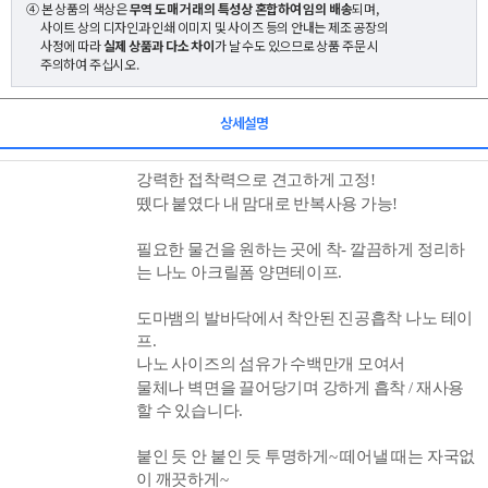
④ 본 상품의 색상은
무역 도매 거래의 특성상 혼합하여 임의 배송
되며,
사이트 상의 디자인과 인쇄 이미지 및 사이즈 등의 안내는 제조 공장의
사정에 따라
실제 상품과 다소 차이
가 날 수도 있으므로 상품 주문 시
주의하여 주십시오.
상세설명
강력한 접착력으로 견고하게 고정!
뗐다 붙였다 내 맘대로 반복사용 가능!
필요한 물건을 원하는 곳에 착- 깔끔하게 정리하
는 나노 아크릴폼 양면테이프.
도마뱀의 발바닥에서 착안된 진공흡착 나노 테이
프.
나노 사이즈의 섬유가 수백만개 모여서
물체나 벽면을 끌어당기며 강하게 흡착 / 재사용
할 수 있습니다.
붙인 듯 안 붙인 듯 투명하게~ 떼어낼 때는 자국없
이 깨끗하게~