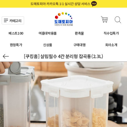
카테고리
베스트100
여름대박용품
판촉물
직수입특가
한정특가
신상품
구매대행
회사소개
[쿠킹홈] 살림필수 4칸 분리형 잡곡통(2.3L)