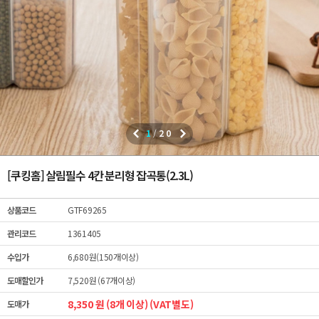
1
/
20
[쿠킹홈] 살림필수 4칸 분리형 잡곡통(2.3L)
상품코드
GTF69265
관리코드
1361405
수입가
6,680원(150개이상)
도매할인가
7,520원 (67개이상)
8,350 원 (8개 이상) (VAT별도)
도매가