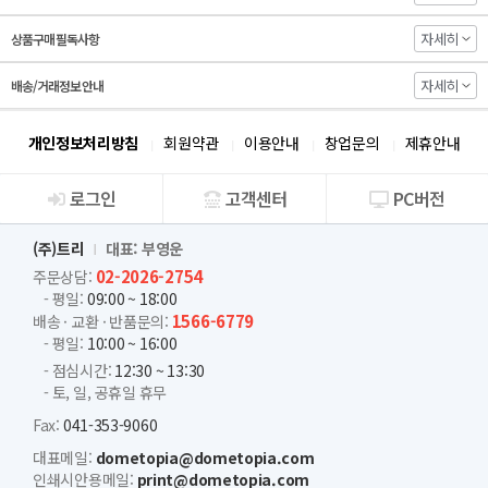
자세히
상품구매 필독사항
자세히
배송/거래정보 안내
개인정보처리방침
회원약관
이용안내
창업문의
제휴안내
로그인
고객센터
PC버전
회사소개
(주)트리
대표: 부영운
02-2026-2754
주문상담:
- 평일:
09:00 ~ 18:00
1566-6779
배송 · 교환 · 반품문의:
- 평일:
10:00 ~ 16:00
- 점심시간:
12:30 ~ 13:30
- 토, 일, 공휴일 휴무
Fax:
041-353-9060
대표메일:
dometopia@dometopia.com
인쇄시안용메일:
print@dometopia.com