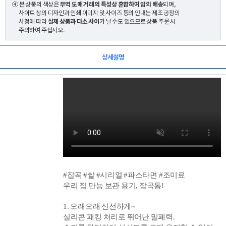
④ 본 상품의 색상은
무역 도매 거래의 특성상 혼합하여 임의 배송
되며,
사이트 상의 디자인과 인쇄 이미지 및 사이즈 등의 안내는 제조 공장의
사정에 따라
실제 상품과 다소 차이
가 날 수도 있으므로 상품 주문 시
주의하여 주십시오.
상세설명
#잡곡
#쌀
#시
리얼
#파스타면 #조미료
우리 집 만능 보관 용기, 잡곡통!
1. 오래오래 신선하게~
실리콘 패킹 처리로 뛰어난 밀폐력.