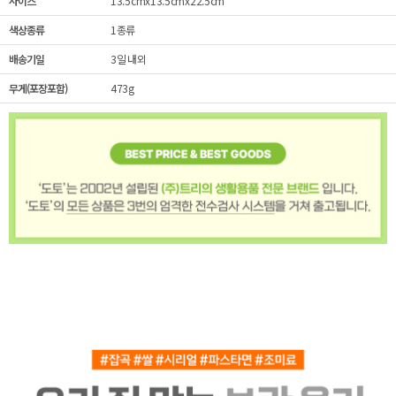
사이즈
13.5cmx13.5cmx22.5cm
색상종류
1종류
배송기일
3일 내외
무게(포장포함)
473g