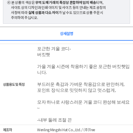
④ 본 상품의 색상은
무역 도매 거래의 특성상 혼합하여 임의 배송
되며,
사이트 상의 디자인과 인쇄 이미지 및 사이즈 등의 안내는 제조 공장의
사정에 따라
실제 상품과 다소 차이
가 날 수도 있으므로 상품 주문 시
주의하여 주십시오.
상세설명
포근한
겨울 코디-
버킷햇
가을 겨울 시즌에 착용하기 좋은 포근한 버킷햇입
니다.
상품용도 및 특징
부드러운 촉감과 가벼운 착용감으로 편안하게,
포인트 장식으로 밋밋하지 않고 멋스럽게,
모자 하나로 사랑스러운 겨울 코디 완성해 보세요
~
-내부 둘레 조절 끈
제조자
Wenling Mingshi Hat Co., Ltd. / (주)Tree