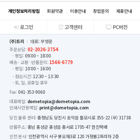
개인정보처리방침
회원약관
이용안내
창업문의
제휴안내
로그인
고객센터
PC버전
회사소개
(주)트리
대표: 부영운
02-2026-2754
주문상담:
- 평일:
09:00 ~ 18:00
1566-6779
배송 · 교환 · 반품문의:
- 평일:
10:00 ~ 16:00
- 점심시간:
12:30 ~ 13:30
- 토, 일, 공휴일 휴무
Fax:
041-353-9060
대표메일:
dometopia@dometopia.com
인쇄시안용메일:
print@dometopia.com
당진 물류 센터:
충청남도 당진시 송악읍 틀모시로 355-22 (우) 31738
반품주소:
충남 홍성군 홍성읍 충서로 1705-47 한진택배
인천 본사:
인천광역시 서구 봉오재3로 120 가정봄2프라자 2층