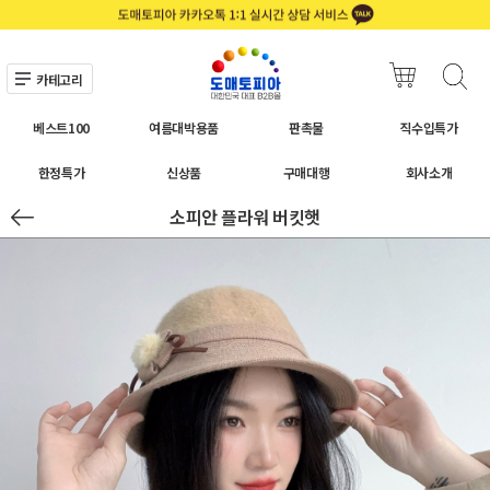
카테고리
베스트100
여름대박용품
판촉물
직수입특가
한정특가
신상품
구매대행
회사소개
소피안 플라워 버킷햇