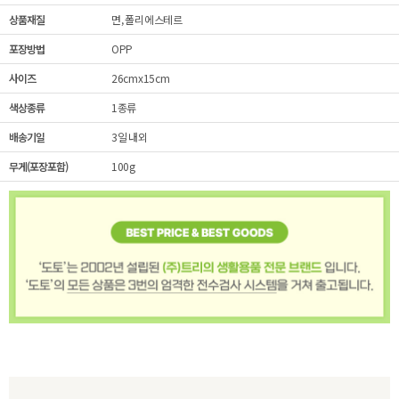
상품재질
면, 폴리에스테르
포장방법
OPP
사이즈
26cmx15cm
색상종류
1종류
배송기일
3일 내외
무게(포장포함)
100g