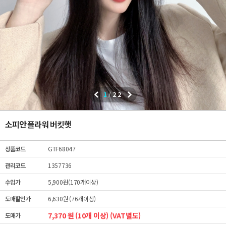
1
/
22
소피안 플라워 버킷햇
상품코드
GTF68047
관리코드
1357736
수입가
5,900원(170개이상)
도매할인가
6,630원 (76개이상)
7,370 원 (10개 이상) (VAT별도)
도매가