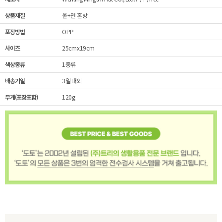
상품재질
울+면 혼방
포장방법
OPP
사이즈
25cmx19cm
색상종류
1종류
배송기일
3일 내외
무게(포장포함)
120g