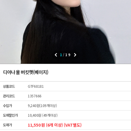
1
/
19
디아나 울 버킷햇(베이지)
상품코드
GTF68181
관리코드
1357666
수입가
9,240원(109개이상)
도매할인가
10,400원 (49개이상)
11,550 원 (6개 이상) (VAT별도)
도매가