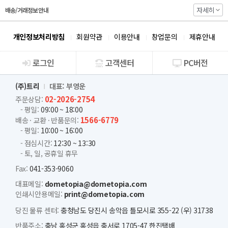
자세히
배송/거래정보 안내
개인정보처리방침
회원약관
이용안내
창업문의
제휴안내
로그인
고객센터
PC버전
회사소개
(주)트리
대표: 부영운
02-2026-2754
주문상담:
- 평일:
09:00 ~ 18:00
1566-6779
배송 · 교환 · 반품문의:
- 평일:
10:00 ~ 16:00
- 점심시간:
12:30 ~ 13:30
- 토, 일, 공휴일 휴무
Fax:
041-353-9060
대표메일:
dometopia@dometopia.com
인쇄시안용메일:
print@dometopia.com
당진 물류 센터:
충청남도 당진시 송악읍 틀모시로 355-22 (우) 31738
반품주소:
충남 홍성군 홍성읍 충서로 1705-47 한진택배