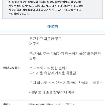
④ 본 상품의 색상은
무역 도매 거래의 특성상 혼합하여 임의 배송
되며,
사이트 상의 디자인과 인쇄 이미지 및 사이즈 등의 안내는 제조 공장의
사정에 따라
실제 상품과 다소 차이
가 날 수도 있으므로 상품 주문 시
주의하여 주십시오.
상세설명
포근하고 따듯한 무드-
버킷햇
봄, 가을, 추운 겨울까지 착용하기 좋은 도톰한 버
킷햇
상품용도 및 특징
소프트하고 따듯한 분위기
부드러운 촉감과 가벼운 착용감
모자 하나로 센스 있는 겨울 코디 완성해 보세요
~
-내부 둘레 조절 탈부착 테이프
제조자
Wenling Mingshi Hat Co., Ltd. / (주)Tree