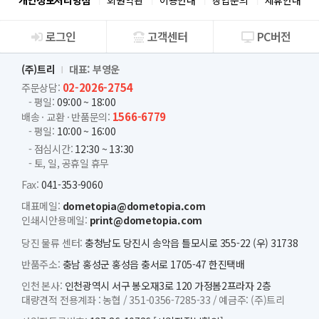
로그인
고객센터
PC버전
회사소개
(주)트리
대표: 부영운
02-2026-2754
주문상담:
- 평일:
09:00 ~ 18:00
1566-6779
배송 · 교환 · 반품문의:
- 평일:
10:00 ~ 16:00
- 점심시간:
12:30 ~ 13:30
- 토, 일, 공휴일 휴무
Fax:
041-353-9060
대표메일:
dometopia@dometopia.com
인쇄시안용메일:
print@dometopia.com
당진 물류 센터:
충청남도 당진시 송악읍 틀모시로 355-22 (우) 31738
반품주소:
충남 홍성군 홍성읍 충서로 1705-47 한진택배
인천 본사:
인천광역시 서구 봉오재3로 120 가정봄2프라자 2층
대량견적 전용계좌 :
농협 /
351-0356-7285-33 /
예금주: (주)트리