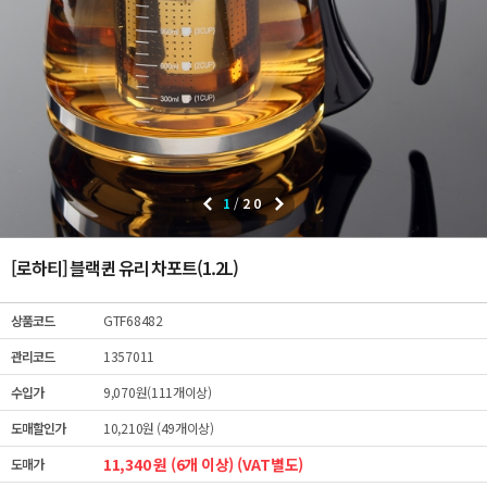
1
/
20
[로하티] 블랙퀸 유리 차포트(1.2L)
상품코드
GTF68482
관리코드
1357011
수입가
9,070원(111개이상)
도매할인가
10,210원 (49개이상)
11,340 원 (6개 이상) (VAT별도)
도매가