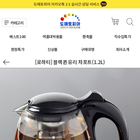
카테고리
베스트100
여름대박용품
판촉물
직수입특가
한정특가
신상품
구매대행
회사소개
[로하티] 블랙퀸 유리 차포트(1.2L)