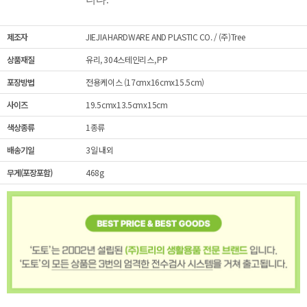
제조자
JIEJIA HARDWARE AND PLASTIC CO. / (주)Tree
상품재질
유리, 304스테인리스, PP
포장방법
전용케이스 (17cmx16cmx15.5cm)
사이즈
19.5cmx13.5cmx15cm
색상종류
1종류
배송기일
3일 내외
무게(포장포함)
468g