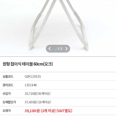
1
/
12
원형 접이식 테이블 60cm(오크)
상품코드
GDF129335
관리코드
1351840
수입가
35,720원(30개이상)
도매할인가
37,450원 (16개이상)
39,180 원 (2개 이상) (VAT별도)
도매가