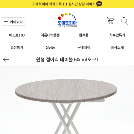
카테고리
베스트100
여름대박용품
판촉물
직수입특가
한정특가
신상품
구매대행
회사소개
원형 접이식 테이블 60cm(오크)