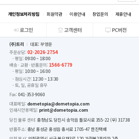
개인정보처리방침
회원약관
이용안내
창업문의
제휴안내
로그인
고객센터
PC버전
회사소개
(주)트리
대표: 부영운
02-2026-2754
주문상담:
- 평일:
09:00 ~ 18:00
1566-6779
배송 · 교환 · 반품문의:
- 평일:
10:00 ~ 16:00
- 점심시간:
12:30 ~ 13:30
- 토, 일, 공휴일 휴무
Fax:
041-353-9060
대표메일:
dometopia@dometopia.com
인쇄시안용메일:
print@dometopia.com
당진 물류 센터:
충청남도 당진시 송악읍 틀모시로 355-22 (우) 31738
반품주소:
충남 홍성군 홍성읍 충서로 1705-47 한진택배
인천 본사:
인천광역시 서구 봉오재3로 120 가정봄2프라자 2층