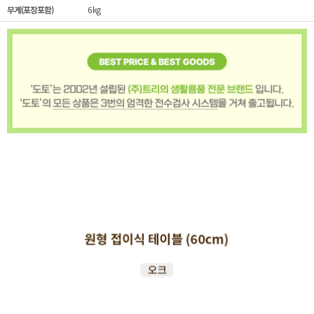
무게(포장포함)
6kg