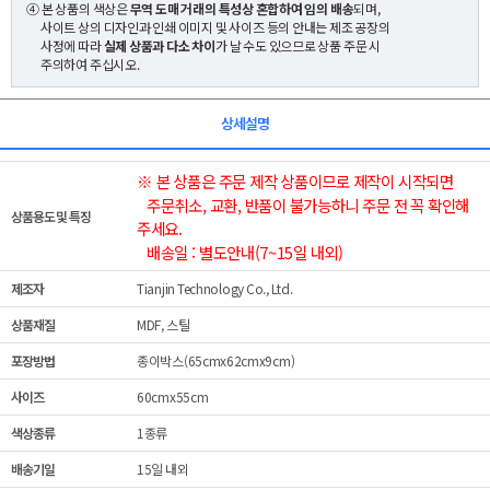
④ 본 상품의 색상은
무역 도매 거래의 특성상 혼합하여 임의 배송
되며,
사이트 상의 디자인과 인쇄 이미지 및 사이즈 등의 안내는 제조 공장의
사정에 따라
실제 상품과 다소 차이
가 날 수도 있으므로 상품 주문 시
주의하여 주십시오.
상세설명
※ 본 상품은 주문 제작 상품이므로 제작이 시작되면
주문취소, 교환, 반품이 불가능하니 주문 전 꼭 확인해
상품용도 및 특징
주세요.
배송일 : 별도안내(7~15일 내외)
제조자
Tianjin Technology Co., Ltd.
상품재질
MDF, 스틸
포장방법
종이박스(65cmx62cmx9cm)
사이즈
60cmx55cm
색상종류
1종류
배송기일
15일 내외