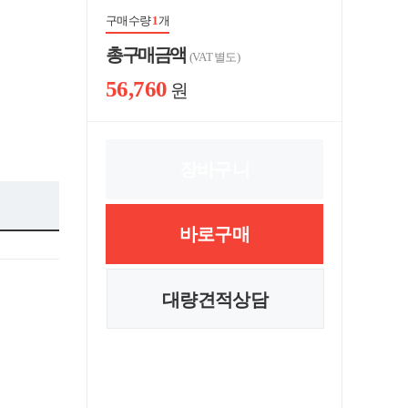
구매수량
1
개
총 구매 금액
(VAT 별도)
56,760
원
장바구니
바로구매
대량견적상담