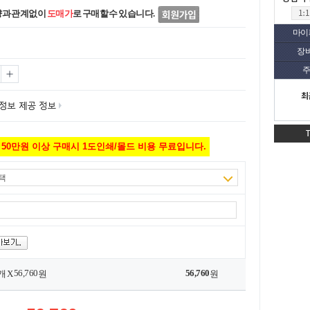
량과 관계없이
도매가
로 구매할 수 있습니다.
마이
장
주
최
50만원 이상 구매시 1도인쇄/몰드 비용 무료입니다.
택
56,760
56,760
개 X
원
원