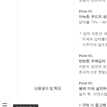
햇빛이 은은하게
Point 01.
아늑한 무드의 생
암막률 70% ~ 
* 암막 커튼은 
두께와 암막률이 
거주지의 일조량
Point 02
.
탄탄한 두께감의 
커튼의 앞면과 뒷
효과적으로 햇빛과
Point 03.
상품용도 및 특징
봉에 끼워 설치하
설치 후, 자연스
?
구매 시 참고해
카테고리 열기