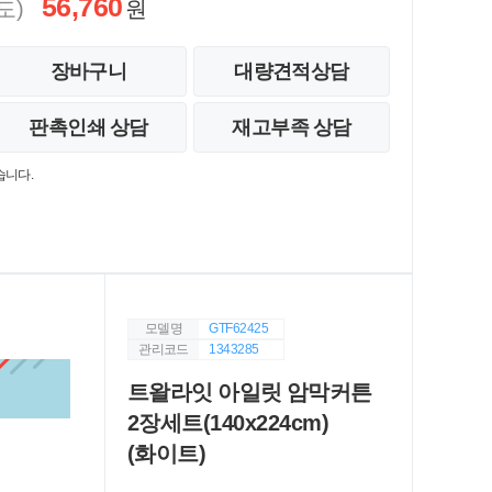
56,760
도)
원
장바구니
대량견적상담
판촉인쇄 상담
재고부족 상담
습니다.
모델명
GTF62425
관리코드
1343285
트왈라잇 아일릿 암막커튼
2장세트(140x224cm)
(화이트)