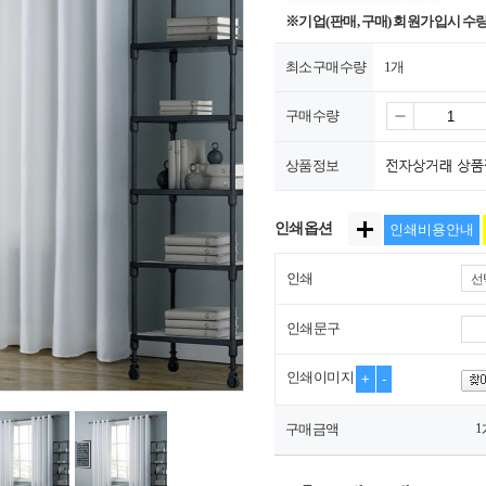
※기업(판매, 구매) 회원가입시 수
최소구매수량
1개
구매수량
상품정보
인쇄옵션
인쇄비용안내
인쇄
선
인쇄문구
인쇄이미지
+
-
1
구매금액