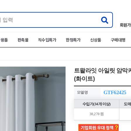
회원가
박용품
판촉물
직수입특가
한정특가
신상품
구매대행
트왈라잇 아일릿 암막커튼
(화이트)
GTF62425
모델명
수입가(34개 이상)
도매
30,270 원