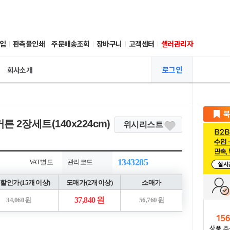
입
판촉물인쇄
주문배송조회
장바구니
고객센터
셀러관리자
로그인
회사소개
 2장세트(140x224cm)
위시리스트
1343285
VAT별도
관리코드
할인가 (15개 이상)
도매가 (2개 이상)
소매가
37,840 원
34,060 원
56,760 원