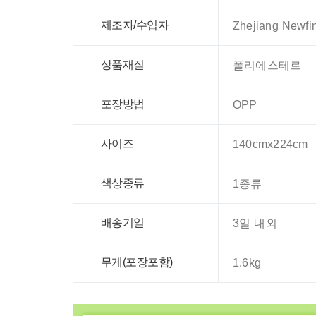
제조자/수입자
Zhejiang Newfin
상품재질
폴리에스테르
포장방법
OPP
사이즈
140cmx224cm
색상종류
1종류
배송기일
3일 내외
무게(포장포함)
1.6kg