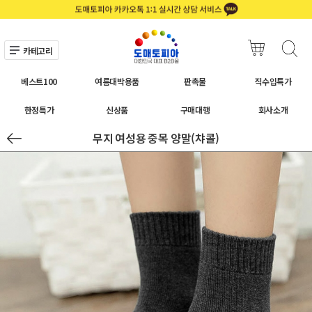
카테고리
베스트100
여름대박용품
판촉물
직수입특가
한정특가
신상품
구매대행
회사소개
무지 여성용 중목 양말(챠콜)