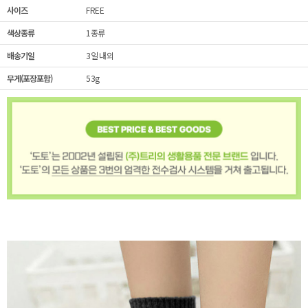
사이즈
FREE
색상종류
1종류
배송기일
3일 내외
무게(포장포함)
53g