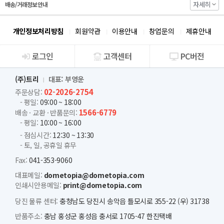
자세히
배송/거래정보 안내
개인정보처리방침
회원약관
이용안내
창업문의
제휴안내
로그인
고객센터
PC버전
회사소개
(주)트리
대표: 부영운
02-2026-2754
주문상담:
- 평일:
09:00 ~ 18:00
1566-6779
배송 · 교환 · 반품문의:
- 평일:
10:00 ~ 16:00
- 점심시간:
12:30 ~ 13:30
- 토, 일, 공휴일 휴무
Fax:
041-353-9060
대표메일:
dometopia@dometopia.com
인쇄시안용메일:
print@dometopia.com
당진 물류 센터:
충청남도 당진시 송악읍 틀모시로 355-22 (우) 31738
반품주소:
충남 홍성군 홍성읍 충서로 1705-47 한진택배