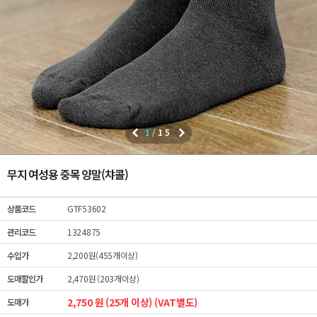
1
/
15
무지 여성용 중목 양말(챠콜)
상품코드
GTF53602
관리코드
1324875
수입가
2,200원(455개이상)
도매할인가
2,470원 (203개이상)
2,750 원 (25개 이상) (VAT별도)
도매가