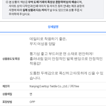
④ 본 상품의 색상은
무역 도매 거래의 특성상 혼합하여 임의 배송
되며,
사이트 상의 디자인과 인쇄 이미지 및 사이즈 등의 안내는 제조 공장의
사정에 따라
실제 상품과 다소 차이
가 날 수도 있으므로 상품 주문 시
주의하여 주십시오.
상세설명
데일리로 착용하기 좋은,
무지 여성용 양말
통기성 좋고 부드러운
면 소재로 편안하게!
상품용도 및 특징
흘러내림 없이 안정적인 발목 밴딩으로 안정적인
착용감!
도톰한 두께감으로 폭신하고 따듯하게 신을 수 있
습니다.
제조자
Nanjing Evertop Textile Co., Ltd. / (주)Tree
상품재질
면
포장방법
OPP