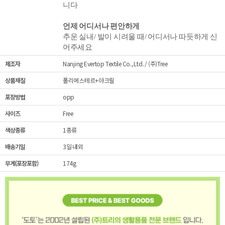
니다
언제 어디서나 편안하게
추운 실내/ 발이 시려울 때/ 어디서나 따듯하게 신
어주세요
제조자
Nanjing Evertop Textile Co., Ltd. / (주)Tree
상품재질
폴리에스테르+아크릴
포장방법
opp
사이즈
Free
색상종류
1종류
배송기일
3일 내외
무게(포장포함)
174g