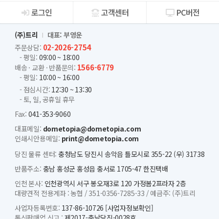
로그인
고객센터
PC버전
회사소개
(주)트리
대표: 부영운
02-2026-2754
주문상담:
- 평일:
09:00 ~ 18:00
1566-6779
배송 · 교환 · 반품문의:
- 평일:
10:00 ~ 16:00
- 점심시간:
12:30 ~ 13:30
- 토, 일, 공휴일 휴무
Fax:
041-353-9060
대표메일:
dometopia@dometopia.com
인쇄시안용메일:
print@dometopia.com
당진 물류 센터:
충청남도 당진시 송악읍 틀모시로 355-22 (우) 31738
반품주소:
충남 홍성군 홍성읍 충서로 1705-47 한진택배
인천 본사:
인천광역시 서구 봉오재3로 120 가정봄2프라자 2층
대량견적 전용계좌 :
농협 /
351-0356-7285-33 /
예금주: (주)트리
사업자등록번호:
137-86-10726
[사업자정보확인]
통신판매업 신고 :
제2017-충남당진-0028호