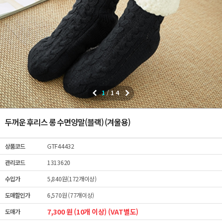
1
/
14
두꺼운 후리스 롱 수면양말(블랙) (겨울용)
상품코드
GTF44432
관리코드
1313620
수입가
5,840원(172개이상)
도매할인가
6,570원 (77개이상)
7,300 원 (10개 이상) (VAT별도)
도매가