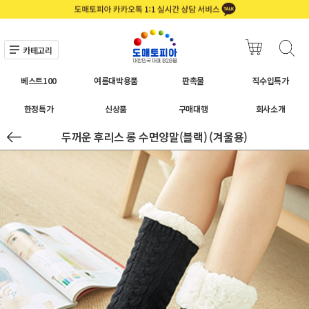
카테고리
베스트100
여름대박용품
판촉물
직수입특가
한정특가
신상품
구매대행
회사소개
두꺼운 후리스 롱 수면양말(블랙) (겨울용)