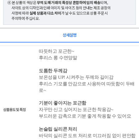
④ 본 상품의 색상은
무역 도매 거래의 특성상 혼합하여 임의 배송
되며,
사이트 상의 디자인과 인쇄 이미지 및 사이즈 등의 안내는 제조 공장의
사정에 따라
실제 상품과 다소 차이
가 날 수도 있으므로 상품 주문 시
주의하여 주십시오.
상세설명
따듯하고 포근한~
후리스 롱 수면양말
도톰한 두께감
보온성을 UP! 시켜주는 두께와 길이감
후리스 기모를 안감으로 사용하여 따듯함이 두배
로~
기분이 좋아지는 포근함
상품용도 및 특징
자꾸만 신고 싶어지는 포근한 착용감~
부드러운 감촉으로 기분 좋게 착용할 수 있어요
논슬립 실리콘 처리
바닥의 실리콘 도트 처리로
미끄러짐 없이 편안합