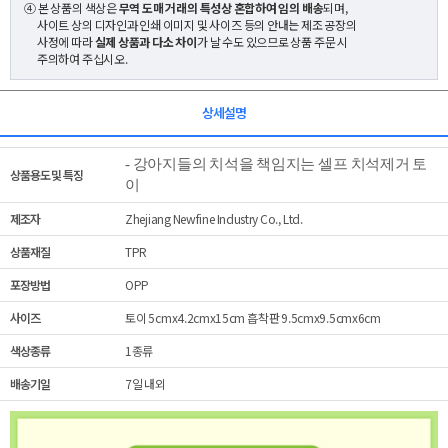
④ 본 상품의 색상은
무역 도매 거래의 특성상 혼합하여 임의 배송
되며,
사이트 상의 디자인과 인쇄 이미지 및 사이즈 등의 안내는 제조 공장의
사정에 따라
실제 상품과 다소 차이
가 날 수도 있으므로 상품 주문 시
주의하여 주십시오.
상세설명
-
강아지들의 치석을 책임지는 셀프 치석제거 토
상품용도 및 특징
이
제조자
Zhejiang Newfine Industry Co., Ltd.
상품재질
TPR
포장방법
OPP
사이즈
토이 5cmx4.2cmx15cm 흡착판 9.5cmx9.5cmx6cm
색상종류
1종류
배송기일
7일 내외