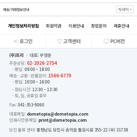
자세히
배송/거래정보 안내
개인정보처리방침
회원약관
이용안내
창업문의
제휴안내
로그인
고객센터
PC버전
회사소개
(주)트리
대표: 부영운
02-2026-2754
주문상담:
- 평일:
09:00 ~ 18:00
1566-6779
배송 · 교환 · 반품문의:
- 평일:
10:00 ~ 16:00
- 점심시간:
12:30 ~ 13:30
- 토, 일, 공휴일 휴무
Fax:
041-353-9060
대표메일:
dometopia@dometopia.com
인쇄시안용메일:
print@dometopia.com
당진 물류 센터:
충청남도 당진시 송악읍 틀모시로 355-22 (우) 31738