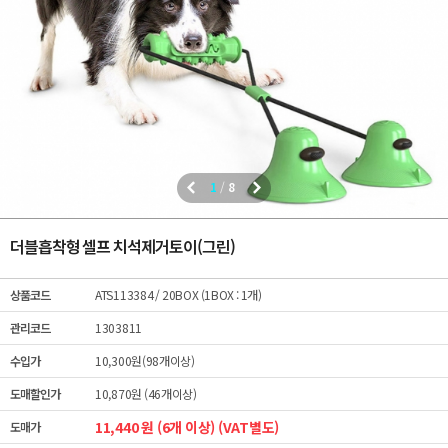
1
/
8
더블흡착형 셀프 치석제거토이(그린)
상품코드
ATS113384
/ 20BOX (1BOX : 1개)
관리코드
1303811
수입가
10,300원(98개이상)
도매할인가
10,870원 (46개이상)
11,440 원 (6개 이상) (VAT별도)
도매가