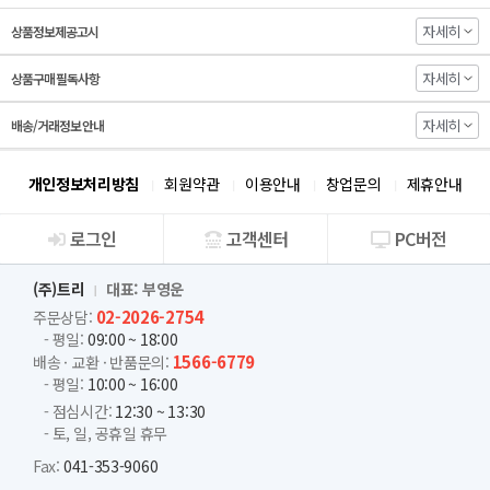
자세히
상품정보제공고시
자세히
상품구매 필독사항
자세히
배송/거래정보 안내
개인정보처리방침
회원약관
이용안내
창업문의
제휴안내
로그인
고객센터
PC버전
회사소개
(주)트리
대표: 부영운
02-2026-2754
주문상담:
- 평일:
09:00 ~ 18:00
1566-6779
배송 · 교환 · 반품문의:
- 평일:
10:00 ~ 16:00
- 점심시간:
12:30 ~ 13:30
- 토, 일, 공휴일 휴무
Fax:
041-353-9060