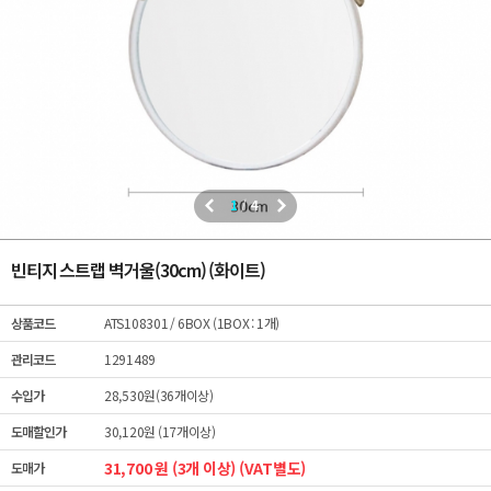
1
/
4
빈티지 스트랩 벽거울(30cm) (화이트)
상품코드
ATS108301
/ 6BOX (1BOX : 1개)
관리코드
1291489
수입가
28,530원(36개이상)
도매할인가
30,120원 (17개이상)
31,700 원 (3개 이상) (VAT별도)
도매가