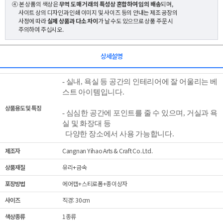
④ 본 상품의 색상은
무역 도매 거래의 특성상 혼합하여 임의 배송
되며,
사이트 상의 디자인과 인쇄 이미지 및 사이즈 등의 안내는 제조 공장의
사정에 따라
실제 상품과 다소 차이
가 날 수도 있으므로 상품 주문 시
주의하여 주십시오.
상세설명
- 실내, 욕실 등 공간의 인테리어에 잘 어울리는 베
스트 아이템입니다.
상품용도 및 특징
- 심심한 공간에 포인트를 줄 수 있으며, 거실과 욕
실 및 화장대 등
다양한 장소에서 사용 가능합니다.
제조자
Cangnan Yihao Arts & Craft Co. Ltd.
상품재질
유리+금속
포장방법
에어캡+스티로폼+종이상자
사이즈
직경: 30cm
색상종류
1종류