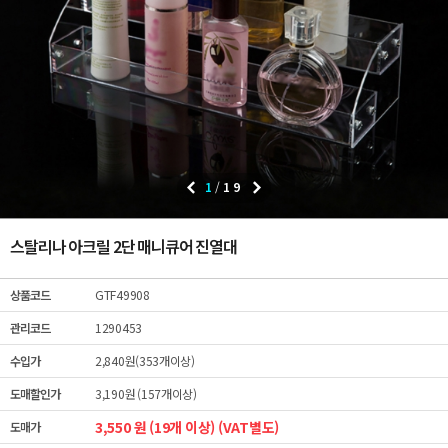
1
/
19
스탈리나 아크릴 2단 매니큐어 진열대
상품코드
GTF49908
관리코드
1290453
수입가
2,840원(353개이상)
도매할인가
3,190원 (157개이상)
3,550 원 (19개 이상) (VAT별도)
도매가