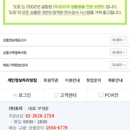
자세히
상품정보제공고시
자세히
상품구매 필독사항
자세히
배송/거래정보 안내
개인정보처리방침
회원약관
이용안내
창업문의
제휴안내
로그인
고객센터
PC버전
회사소개
(주)트리
대표: 부영운
02-2026-2754
주문상담:
- 평일:
09:00 ~ 18:00
1566-6779
배송 · 교환 · 반품문의: