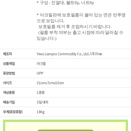
* 구성 : 진열대, 볼트8p, 너트8
p
* 아크릴판에 보호필름이 붙어 있는 면은 반투명
으로 보입니다.
보호필름 제거 후 조립하시기 바랍니다.
(필름 부착 여부는 출고 시점에 따라 달라질 수
있습니다.)
제조자
Yiwu Lianyou Commodity Co., Ltd./(주)Tree
상품재질
아크릴
포장방법
OPP
사이즈
31cmx7cmx10cm
색상종류
1종류
배송기일
3일 내외
무게(포장포함)
186g