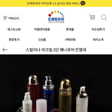
카테고리
베스트100
여름대박용품
판촉물
직수입특가
한정특가
신상품
구매대행
회사소개
스탈리나 아크릴 2단 매니큐어 진열대