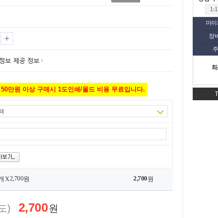
마이
장
주
최
50만원 이상 구매시 1도인쇄/몰드 비용 무료입니다.
택
2,700
2,700
개 X
원
원
2,700
도)
원