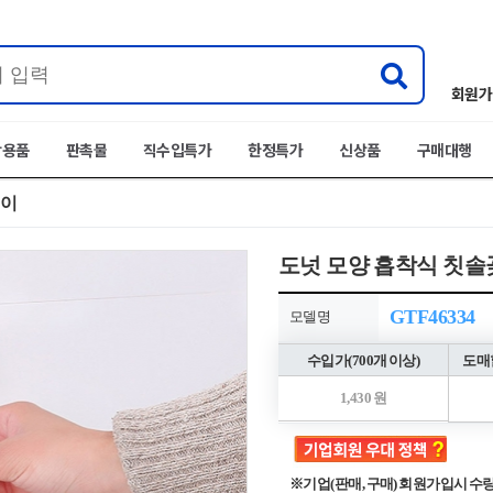
회원가
박용품
판촉물
직수입특가
한정특가
신상품
구매대행
걸이
도넛 모양 흡착식 칫솔꽂
GTF46334
모델명
수입가(700개 이상)
도매할
1,430 원
※기업(판매, 구매) 회원가입시 수