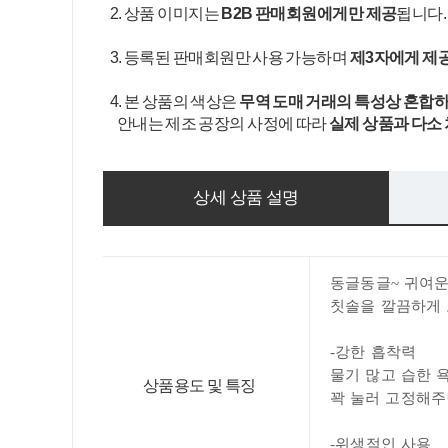
2. 상품 이미지는
B2B 판매회원에게만 제공
됩니다
3. 등록된 판매회원만 사용 가능하며
제3자에게 제
4. 본 상품의 색상은
무역 도매 거래의 특성상 혼합하
안내는 제조 공장의 사정에 따라
실제 상품과 다소
상세 상품 설명
동글동글~ 귀여운
칫솔을 깔끔하게
-강한 흡착력
물기 많고 습한 
상품용도 및 특징
꽉 눌러 고정해주
-위생적인 사용