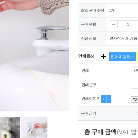
최소구매수량
1개
구매수량
상품정보
인쇄옵션
인쇄비용안내
인쇄
선
인쇄문구
인쇄이미지
+
-
1
구매금액
총 구매 금액
(VAT 별