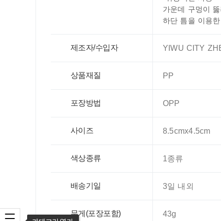
가운데 구멍이 뚫
하단 틈을 이용
제조자/수입자
YIWU CITY ZH
상품재질
PP
포장방법
OPP
사이즈
8.5cmx4.5cm
색상종류
1종류
배송기일
3일 내외
무게(포장포함)
43g
카테고리 열기