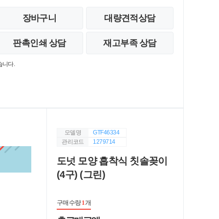
장바구니
대량견적상담
판촉인쇄 상담
재고부족 상담
습니다.
모델명
GTF46334
관리코드
1279714
도넛 모양 흡착식 칫솔꽂이
(4구) (그린)
구매수량
1
개