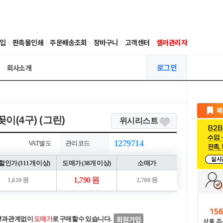
입
판촉물인쇄
주문배송조회
장바구니
고객센터
셀러관리자
로그인
회사소개
이(4구) (그린)
위시리스트
1279714
VAT별도
관리코드
인가 (311개 이상)
도매가 (38개 이상)
소매가
1,790 원
1,610 원
2,700 원
량과 관계없이
도매가
로 구매할 수 있습니다.