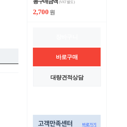
총 구매 금액
(VAT 별도)
2,700
원
장바구니
바로구매
대량견적상담