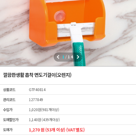
1
/
14
깔끔한생활 흡착 면도기걸이(오렌지)
상품코드
GTF40814
관리코드
1277849
수입가
1,020원(981개이상)
도매할인가
1,140원 (439개이상)
1,270 원 (53개 이상) (VAT별도)
도매가