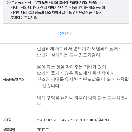
④ 본 상품의 색상은
무역 도매 거래의 특성상 혼합하여 임의 배송
되며,
사이트 상의 디자인과 인쇄 이미지 및 사이즈 등의 안내는 제조 공장의
사정에 따라
실제 상품과 다소 차이
가 날 수도 있으므로 상품 주문 시
주의하여 주십시오.
상세설명
깔끔하게 거치해서 면도기가 오염되지 않게~
손쉽게 설치하는 흡착 면도기걸이
물이 튀는 것을 막아주는 커버가 있어
습기와 물기가 많은 욕실에서 위생적이며
상품용도 및 특징
면도날을 더 오래 사용할
건조된 상태를 유지하여
수 있습니다
벽에 구멍을 뚫거나 자국이 남지 않는 흡착식입니
다
제조자
YIWU CITY ZHEJIANG PROVINCE CHINA/(주)Tree
상품재질
PP,PVC