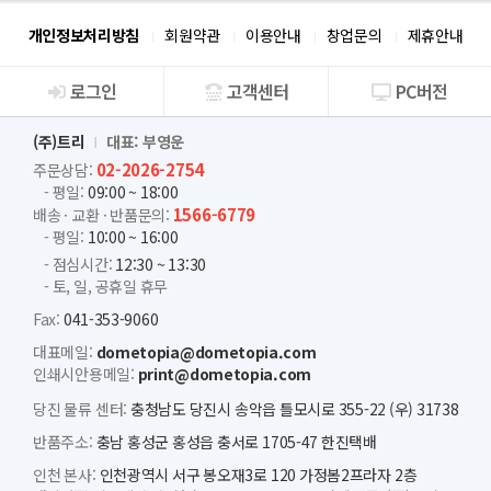
개인정보처리방침
회원약관
이용안내
창업문의
제휴안내
로그인
고객센터
PC버전
회사소개
(주)트리
대표: 부영운
02-2026-2754
주문상담:
- 평일:
09:00 ~ 18:00
1566-6779
배송 · 교환 · 반품문의:
- 평일:
10:00 ~ 16:00
- 점심시간:
12:30 ~ 13:30
- 토, 일, 공휴일 휴무
Fax:
041-353-9060
대표메일:
dometopia@dometopia.com
인쇄시안용메일:
print@dometopia.com
당진 물류 센터:
충청남도 당진시 송악읍 틀모시로 355-22 (우) 31738
반품주소:
충남 홍성군 홍성읍 충서로 1705-47 한진택배
인천 본사:
인천광역시 서구 봉오재3로 120 가정봄2프라자 2층