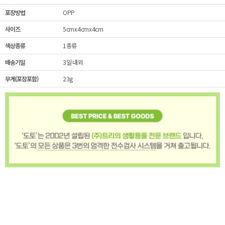
포장방법
OPP
사이즈
5cmx4cmx4cm
색상종류
1종류
배송기일
3일 내외
무게(포장포함)
23g