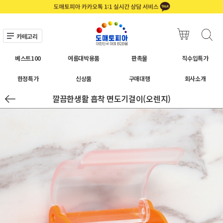
카테고리
베스트100
여름대박용품
판촉물
직수입특가
한정특가
신상품
구매대행
회사소개
깔끔한생활 흡착 면도기걸이(오렌지)