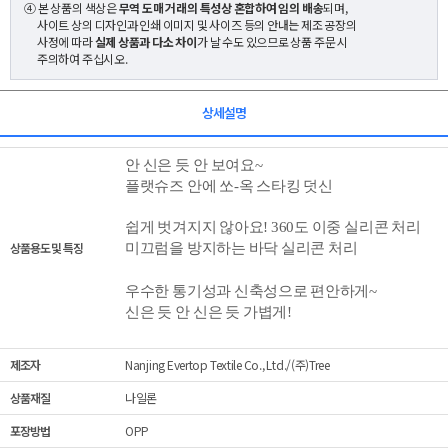
④ 본 상품의 색상은
무역 도매 거래의 특성상 혼합하여 임의 배송
되며,
사이트 상의 디자인과 인쇄 이미지 및 사이즈 등의 안내는 제조 공장의
사정에 따라
실제 상품과 다소 차이
가 날 수도 있으므로 상품 주문 시
주의하여 주십시오.
상세설명
안 신은 듯 안 보여요~
플랫슈즈 안에 쏘-옥 스타킹 덧신
쉽게 벗겨지지 않아요! 360도 이중 실리콘 처리
상품용도 및 특징
미끄럼을 방지하는 바닥 실리콘 처리
우수한 통기성과 신축성으로 편안하게~
신은 듯 안 신은 듯 가볍게!
제조자
Nanjing Evertop Textile Co., Ltd./(주)Tree
상품재질
나일론
포장방법
OPP