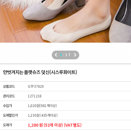
1
/
17
안벗겨지는 플랫슈즈 덧신(시스루화이트)
상품코드
GTF37620
관리코드
1271218
수입가
1,020원(981개이상)
도매할인가
1,150원 (435개이상)
1,280 원 (52개 이상) (VAT별도)
도매가