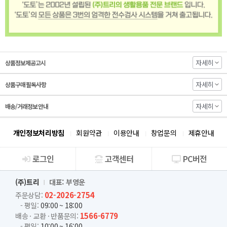
자세히
상품정보제공고시
자세히
상품구매 필독사항
자세히
배송/거래정보 안내
개인정보처리방침
회원약관
이용안내
창업문의
제휴안내
로그인
고객센터
PC버전
회사소개
(주)트리
대표: 부영운
02-2026-2754
주문상담:
- 평일:
09:00 ~ 18:00
1566-6779
배송 · 교환 · 반품문의:
- 평일:
10:00 ~ 16:00