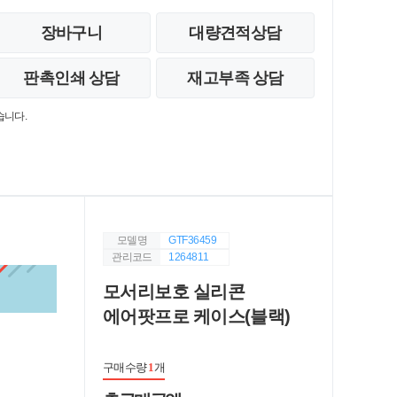
장바구니
대량견적상담
판촉인쇄 상담
재고부족 상담
습니다.
모델명
GTF36459
관리코드
1264811
모서리보호 실리콘
에어팟프로 케이스(블랙)
구매수량
1
개