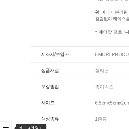
위, 아래가
분리된
걸림없이 케이스를
* 에어팟 프로 3
제조자/수입자
EMORI PRODU
상품재질
실리콘
포장방법
종이박스
사이즈
6.5cmx5cmx2c
색상종류
1종류