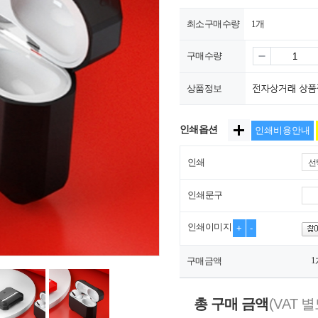
최소구매수량
1개
구매수량
상품정보
인쇄옵션
인쇄비용안내
인쇄
선
인쇄문구
인쇄이미지
+
-
1
구매금액
총 구매 금액
(VAT 별