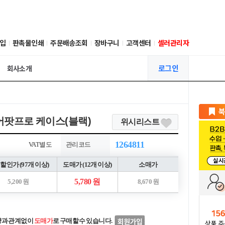
입
판촉물인쇄
주문배송조회
장바구니
고객센터
셀러관리자
로그인
회사소개
어팟프로 케이스(블랙)
위시리스트
1264811
VAT별도
관리코드
할인가 (97개 이상)
도매가 (12개 이상)
소매가
5,780 원
5,200 원
8,670 원
량과 관계없이
도매가
로 구매할 수 있습니다.