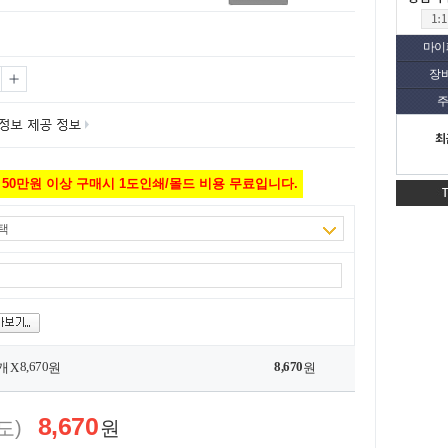
마이
장
주
최
50만원 이상 구매시 1도인쇄/몰드 비용 무료입니다.
택
8,670
8,670
개 X
원
원
8,670
도)
원