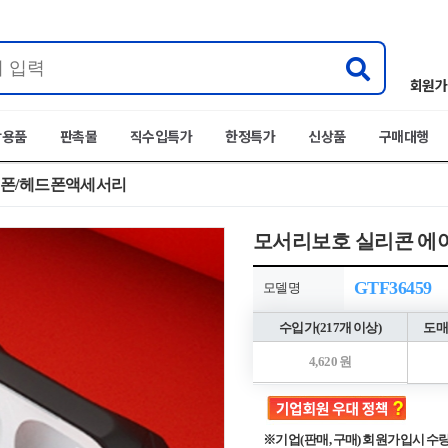
회원가
박용품
판촉물
직수입특가
한정특가
신상품
구매대행
폰/헤드폰액세서리
모서리보호 실리콘 에
GTF36459
모델명
수입가(217개 이상)
도매
4,620 원
※기업(판매, 구매) 회원가입시 수