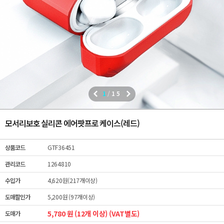
1
/
15
모서리보호 실리콘 에어팟프로 케이스(레드)
상품코드
GTF36451
관리코드
1264810
수입가
4,620원(217개이상)
도매할인가
5,200원 (97개이상)
5,780 원 (12개 이상) (VAT별도)
도매가