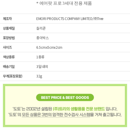
* 에어팟 프로 3세대 전용 제품
제조자
EMORI PRODUCTS COMPANY LIMITED/㈜Tree
상품재질
실리콘
포장방법
종이박스
사이즈
6.5cmx5cmx2cm
색상종류
1종류
배송기일
3일 내외
무게(포장포함)
32g