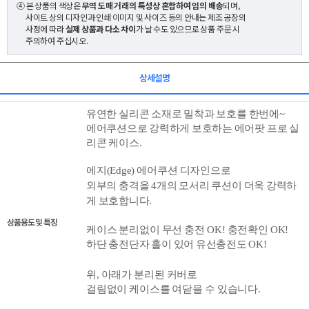
④ 본 상품의 색상은
무역 도매 거래의 특성상 혼합하여 임의 배송
되며,
사이트 상의 디자인과 인쇄 이미지 및 사이즈 등의 안내는 제조 공장의
사정에 따라
실제 상품과 다소 차이
가 날 수도 있으므로 상품 주문 시
주의하여 주십시오.
상세설명
유연한 실리콘 소재로 밀착
과 보호를 한번에~
에어쿠션으로 강력하게 보호하는 에어팟 프로 실
리콘 케이스.
에지(Edge) 에어쿠션 디자인으로
외부의 충
격을 4개의 모서리 쿠션이 더욱 강력하
게 보호합니다.
상품용도 및 특징
케이스 분리없이 무선 충전 OK! 충전확인 OK!
하단 충전단자 홀이 있어 유선충전도 OK!
위, 아래가
분리된 커버로
걸림없이 케이스를 여닫을 수 있습니다.