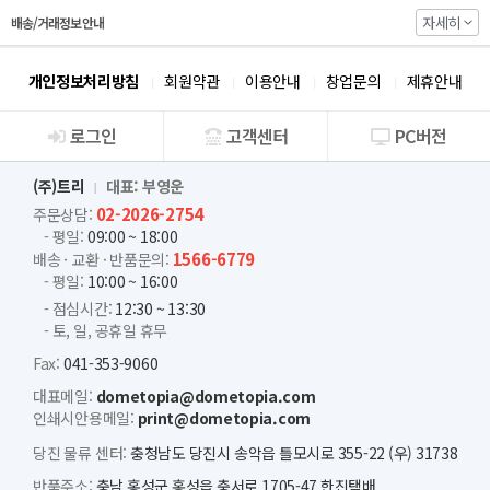
자세히
배송/거래정보 안내
개인정보처리방침
회원약관
이용안내
창업문의
제휴안내
로그인
고객센터
PC버전
회사소개
(주)트리
대표: 부영운
02-2026-2754
주문상담:
- 평일:
09:00 ~ 18:00
1566-6779
배송 · 교환 · 반품문의:
- 평일:
10:00 ~ 16:00
- 점심시간:
12:30 ~ 13:30
- 토, 일, 공휴일 휴무
Fax:
041-353-9060
대표메일:
dometopia@dometopia.com
인쇄시안용메일:
print@dometopia.com
당진 물류 센터:
충청남도 당진시 송악읍 틀모시로 355-22 (우) 31738
반품주소:
충남 홍성군 홍성읍 충서로 1705-47 한진택배