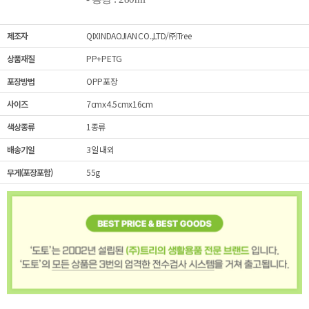
제조자
QIXINDAOJIAN CO.,LTD/㈜Tree
상품재질
PP+PETG
포장방법
OPP포장
사이즈
7cmx4.5cmx16cm
색상종류
1종류
배송기일
3일 내외
무게(포장포함)
55g