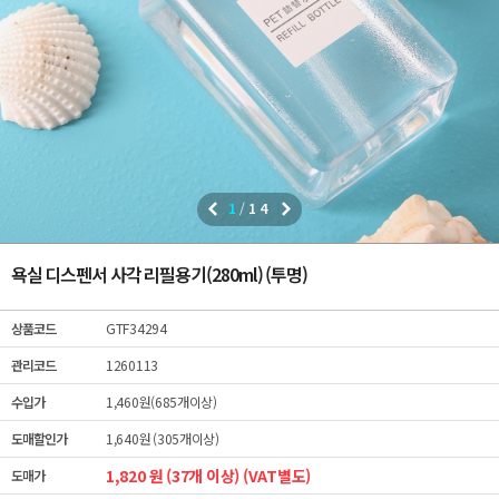
1
/
14
욕실 디스펜서 사각 리필용기(280ml) (투명)
상품코드
GTF34294
관리코드
1260113
수입가
1,460원(685개이상)
도매할인가
1,640원 (305개이상)
1,820 원 (37개 이상) (VAT별도)
도매가