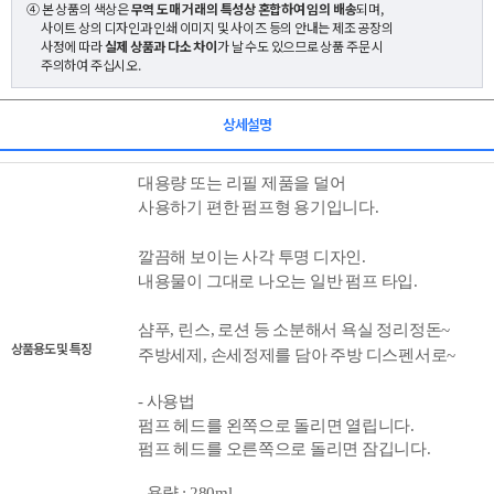
④ 본 상품의 색상은
무역 도매 거래의 특성상 혼합하여 임의 배송
되며,
사이트 상의 디자인과 인쇄 이미지 및 사이즈 등의 안내는 제조 공장의
사정에 따라
실제 상품과 다소 차이
가 날 수도 있으므로 상품 주문 시
주의하여 주십시오.
상세설명
대용량 또는 리필 제품을
덜어
사용하기 편한 펌프형 용기
입니다.
깔끔해 보이는 사각 투명 디자인.
내용물이 그대로 나오는 일반 펌프 타입.
샴푸, 린스, 로션 등 소분해서 욕실 정리정돈~
상품용도 및 특징
주방세제, 손세정제를 담아 주방 디스펜서로~
- 사용법
펌프 헤드를 왼쪽으로 돌리면 열립니다.
펌프 헤드를 오른쪽으로 돌리면 잠깁니다.
- 용량 : 280ml