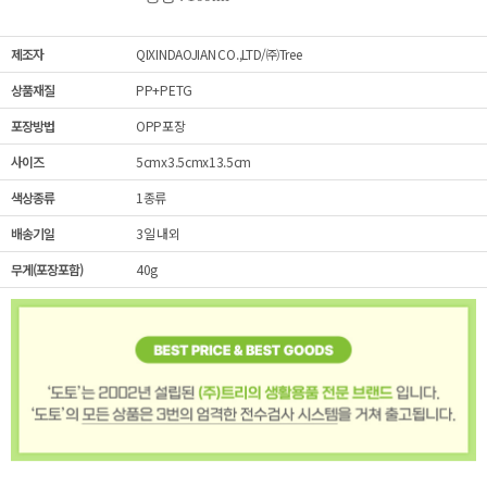
제조자
QIXINDAOJIAN CO.,LTD/㈜Tree
상품재질
PP+PETG
포장방법
OPP포장
사이즈
5cmx3.5cmx13.5cm
색상종류
1종류
배송기일
3일 내외
무게(포장포함)
40g