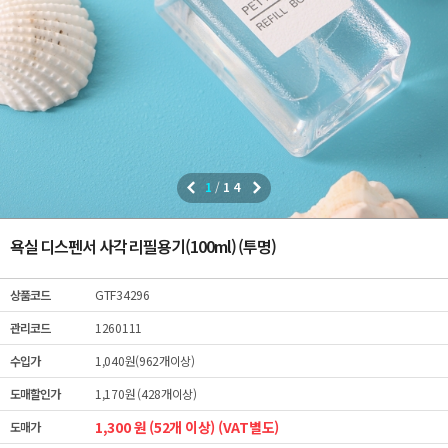
1
/
14
욕실 디스펜서 사각 리필용기(100ml) (투명)
상품코드
GTF34296
관리코드
1260111
수입가
1,040원(962개이상)
도매할인가
1,170원 (428개이상)
1,300 원 (52개 이상) (VAT별도)
도매가