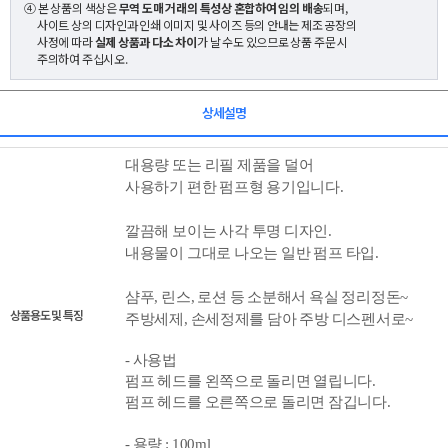
④ 본 상품의 색상은
무역 도매 거래의 특성상 혼합하여 임의 배송
되며,
사이트 상의 디자인과 인쇄 이미지 및 사이즈 등의 안내는 제조 공장의
사정에 따라
실제 상품과 다소 차이
가 날 수도 있으므로 상품 주문 시
주의하여 주십시오.
상세설명
대용량 또는 리필 제품을
덜어
사용하기 편한 펌프형 용기
입니다.
깔끔해 보이는 사각 투명 디자인.
내용물이 그대로 나오는 일반 펌프 타입.
샴푸, 린스, 로션 등 소분해서 욕실 정리정돈~
상품용도 및 특징
주방세제, 손세정제를 담아 주방 디스펜서로~
- 사용법
펌프 헤드를 왼쪽으로 돌리면 열립니다.
펌프 헤드를 오른쪽으로 돌리면 잠깁니다.
- 용량 : 100ml