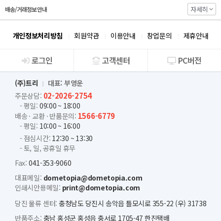
자세히
배송/거래정보 안내
개인정보처리방침
회원약관
이용안내
창업문의
제휴안내
로그인
고객센터
PC버전
회사소개
(주)트리
대표: 부영운
02-2026-2754
주문상담:
- 평일:
09:00 ~ 18:00
1566-6779
배송 · 교환 · 반품문의:
- 평일:
10:00 ~ 16:00
- 점심시간:
12:30 ~ 13:30
- 토, 일, 공휴일 휴무
Fax:
041-353-9060
대표메일:
dometopia@dometopia.com
인쇄시안용메일:
print@dometopia.com
당진 물류 센터:
충청남도 당진시 송악읍 틀모시로 355-22 (우) 31738
반품주소:
충남 홍성군 홍성읍 충서로 1705-47 한진택배