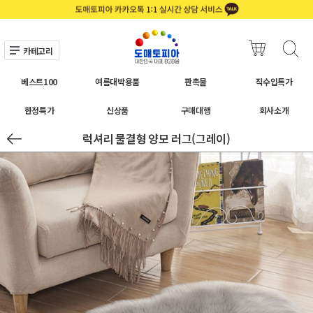
카테고리
베스트100
여름대박용품
판촉물
직수입특가
한정특가
신상품
구매대행
회사소개
럭셔리 물결형 양모 러그(그레이)