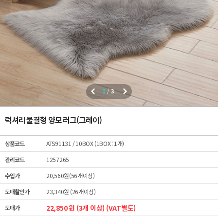
1
/
3
럭셔리 물결형 양모 러그(그레이)
상품코드
ATS91131
/ 10BOX (1BOX : 1개)
관리코드
1257265
수입가
20,560원(56개이상)
도매할인가
23,340원 (26개이상)
22,850 원 (3개 이상) (VAT별도)
도매가