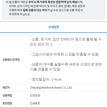
④ 본 상품의 색상은
무역 도매 거래의 특성상 혼합하여 임의 배송
되며,
사이트 상의 디자인과 인쇄 이미지 및 사이즈 등의 안내는 제조 공장의
사정에 따라
실제 상품과 다소 차이
가 날 수도 있으므로 상품 주문 시
주의하여 주십시오.
상세설명
- 쇼룸, 옷가게, 집안 인테리어 등으로 활용 될 수
있는 양모 러그
-
고급스러움과 따뜻한 느낌을 연출할 수 있음
상품용도 및 특징
-
상품의 개수를 늘릴수록 새로운 모양으로 분위
기를 연출할 수 있음
-
양모털길이 : 5~6cm
제조자
Zhejiang Newfine Industry Co., Ltd.
상품재질
인조양모
포장방법
진공포장