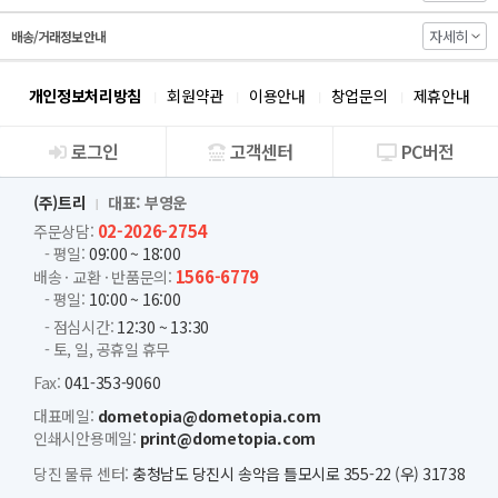
자세히
배송/거래정보 안내
개인정보처리방침
회원약관
이용안내
창업문의
제휴안내
로그인
고객센터
PC버전
회사소개
(주)트리
대표: 부영운
02-2026-2754
주문상담:
- 평일:
09:00 ~ 18:00
1566-6779
배송 · 교환 · 반품문의:
- 평일:
10:00 ~ 16:00
- 점심시간:
12:30 ~ 13:30
- 토, 일, 공휴일 휴무
Fax:
041-353-9060
대표메일:
dometopia@dometopia.com
인쇄시안용메일:
print@dometopia.com
당진 물류 센터:
충청남도 당진시 송악읍 틀모시로 355-22 (우) 31738