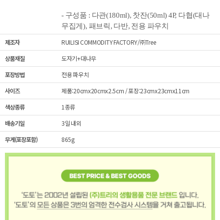
- 구성품 : 다관(180ml), 찻잔(50ml) 4P, 다
협(대나
무집게), 패브릭, 다반, 전용 파우치
제조자
RUILISI COMMODITY FACTORY/㈜Tree
상품재질
도자기+대나무
포장방법
전용 파우치
사이즈
제품:20cmx20cmx2.5cm / 포장:23cmx23cmx11cm
색상종류
1종류
배송기일
3일 내외
무게(포장포함)
865g