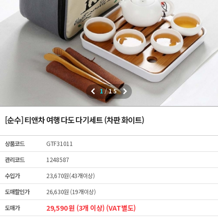
1
/
15
[순수] 티앤차 여행 다도 다기세트 (차판 화이트)
상품코드
GTF31011
관리코드
1248587
수입가
23,670원(43개이상)
도매할인가
26,630원 (19개이상)
29,590 원 (3개 이상) (VAT별도)
도매가