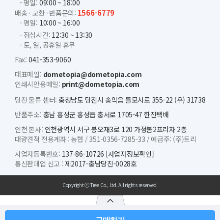
- 평일:
09:00 ~ 18:00
1566-6779
배송 · 교환 · 반품문의:
- 평일:
10:00 ~ 16:00
- 점심시간:
12:30 ~ 13:30
- 토, 일, 공휴일 휴무
Fax:
041-353-9060
대표메일:
dometopia@dometopia.com
인쇄시안용메일:
print@dometopia.com
당진 물류 센터:
충청남도 당진시 송악읍 틀모시로 355-22 (우) 31738
반품주소:
충남 홍성군 홍성읍 충서로 1705-47 한진택배
인천 본사:
인천광역시 서구 봉오재3로 120 가정봄2프라자 2층
대량견적 전용계좌 :
농협 /
351-0356-7285-33 /
예금주: (주)트리
사업자등록번호:
137-86-10726
[사업자정보확인]
통신판매업 신고 :
제2017-충남당진-0028호
Copyright ⓒ Tree Co., Ltd. All rights reserved.