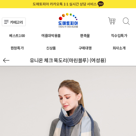
카테고리
베스트100
여름대박용품
판촉물
직수입특가
한정특가
신상품
구매대행
회사소개
유니온 체크 목도리(마린블루) (여성용)