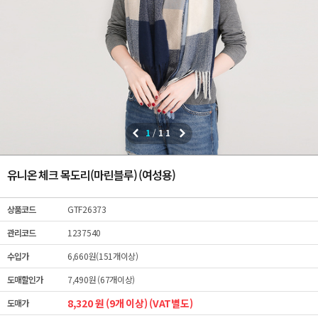
1
/
11
유니온 체크 목도리(마린블루) (여성용)
상품코드
GTF26373
관리코드
1237540
수입가
6,660원(151개이상)
도매할인가
7,490원 (67개이상)
8,320 원 (9개 이상) (VAT별도)
도매가