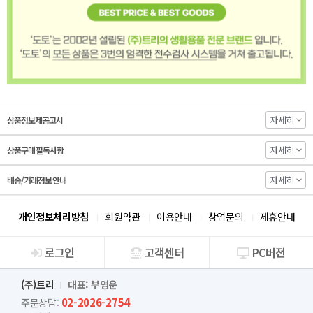
자세히
상품정보제공고시
자세히
상품구매 필독사항
자세히
배송/거래정보 안내
개인정보처리방침
회원약관
이용안내
창업문의
제휴안내
로그인
고객센터
PC버전
회사소개
(주)트리
대표: 부영운
02-2026-2754
주문상담: