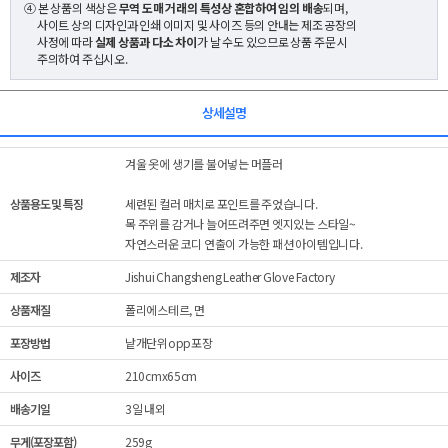
④ 본 상품의 색상은
무역 도매 거래의 특성상 혼합하여 임의 배송
되며,
사이트 상의 디자인과 인쇄 이미지 및 사이즈 등의 안내는 제조 공장의
사정에 따라
실제 상품과 다소 차이
가 날 수도 있으므로 상품 주문 시
주의하여 주십시오.
상세설명
겨울 옷에 생기를 불어넣는 머플러
상품용도 및 특징
세련된 컬러 매치로 포인트를 주었습니다.
목 주위를 감거나 늘어뜨려주면 엣지있는 스타일~
자연스러운 코디 연출이 가능한 패션 아이템입니다.
제조자
Jishui Changsheng Leather Glove Factory
상품재질
폴리에스테르, 면
포장방법
낱개단위opp포장
사이즈
210cmx65cm
배송기일
3일 내외
무게(포장포함)
259g