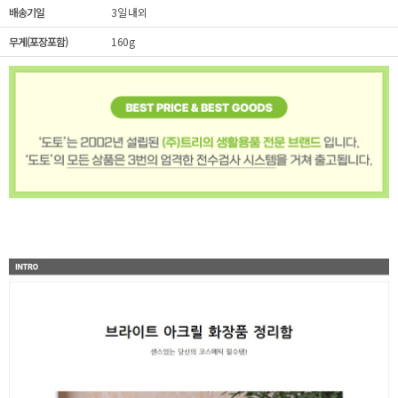
배송기일
3일 내외
무게(포장포함)
160g