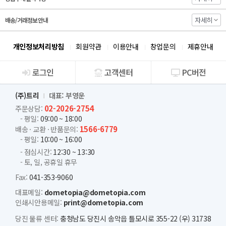
자세히
배송/거래정보 안내
개인정보처리방침
회원약관
이용안내
창업문의
제휴안내
로그인
고객센터
PC버전
회사소개
(주)트리
대표: 부영운
02-2026-2754
주문상담:
- 평일:
09:00 ~ 18:00
1566-6779
배송 · 교환 · 반품문의:
- 평일:
10:00 ~ 16:00
- 점심시간:
12:30 ~ 13:30
- 토, 일, 공휴일 휴무
Fax:
041-353-9060
대표메일:
dometopia@dometopia.com
인쇄시안용메일:
print@dometopia.com
당진 물류 센터:
충청남도 당진시 송악읍 틀모시로 355-22 (우) 31738