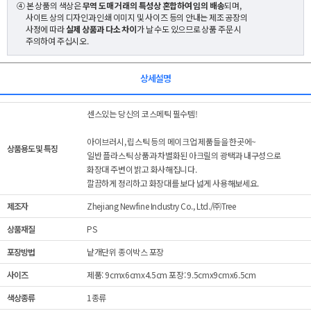
④ 본 상품의 색상은
무역 도매 거래의 특성상 혼합하여 임의 배송
되며,
사이트 상의 디자인과 인쇄 이미지 및 사이즈 등의 안내는 제조 공장의
사정에 따라
실제 상품과 다소 차이
가 날 수도 있으므로 상품 주문 시
주의하여 주십시오.
상세설명
센스있는 당신의 코스메틱 필수템!
아이브러시, 립스틱 등의 메이크업 제품들을 한곳에~
상품용도 및 특징
일반 플라스틱 상품과 차별화된 아크릴의 광택과 내구성으로
화장대 주변이 밝고 화사해집니다.
깔끔하게 정리하고 화장대를 보다 넓게 사용해보세요.
제조자
Zhejiang Newfine Industry Co., Ltd./㈜Tree
상품재질
PS
포장방법
낱개단위 종이박스 포장
사이즈
제품: 9cmx6cmx4.5cm 포장: 9.5cmx9cmx6.5cm
색상종류
1종류