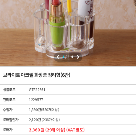
1
/
14
브라이트 아크릴 화장품 정리함(6칸)
상품코드
GTF22661
관리코드
1229577
수입가
1,890원(530개이상)
도매할인가
2,120원 (236개이상)
2,360 원 (29개 이상) (VAT별도)
도매가