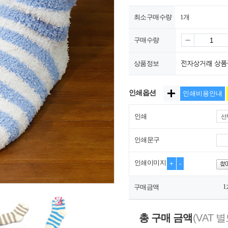
최소구매수량
1개
구매수량
상품정보
인쇄옵션
인쇄비용안내
인쇄
선
인쇄문구
인쇄이미지
+
-
1
구매금액
총 구매 금액
(VAT 별