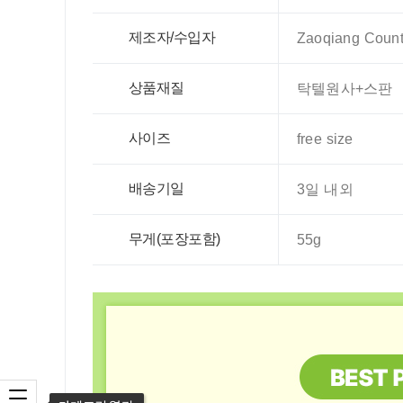
제조자/수입자
Zaoqiang County
상품재질
탁텔원사+스판
사이즈
free size
배송기일
3일 내외
무게(포장포함)
55g