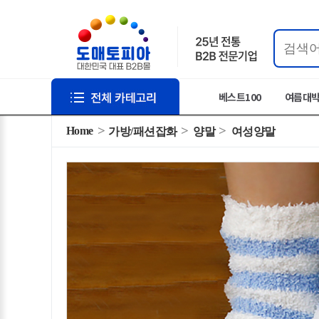
베스트100
여름대
Home
가방/패션잡화
양말
여성양말