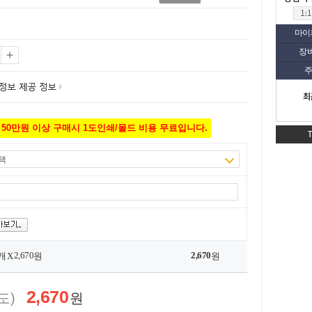
마이
장
주
최
50만원 이상 구매시 1도인쇄/몰드 비용 무료입니다.
택
2,670
2,670
개 X
원
원
2,670
도)
원