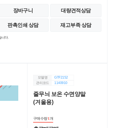
장바구니
대량견적상담
판촉인쇄 상담
재고부족 상담
습니다.
모델명
GTF2152
관리코드
1140910
줄무늬 보온 수면양말
(겨울용)
구매수량
1
개