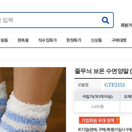
회원가
박용품
판촉물
직수입특가
한정특가
신상품
구매대행
줄무늬 보온 수면양말 
GTF2152
모델명
수입가(705개 이상)
도매할
1,420 원
※기업(판매, 구매) 회원가입시 수