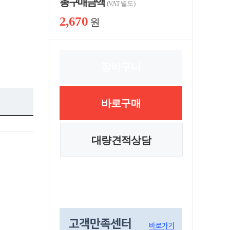
총 구매 금액
(VAT 별도)
2,670
원
장바구니
바로구매
대량견적상담