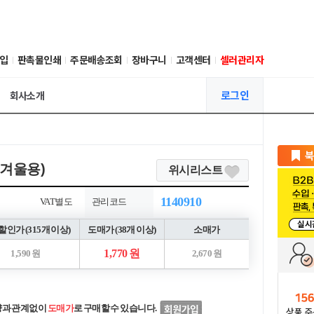
입
판촉물인쇄
주문배송조회
장바구니
고객센터
셀러관리자
로그인
회사소개
(겨울용)
위시리스트
1140910
VAT별도
관리코드
인가 (315개 이상)
도매가 (38개 이상)
소매가
1,770 원
1,590 원
2,670 원
량과 관계없이
도매가
로 구매할 수 있습니다.