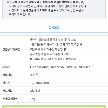
④ 본 상품의 색상은
무역 도매 거래의 특성상 혼합하여 임의 배송
되며,
사이트 상의 디자인과 인쇄 이미지 및 사이즈 등의 안내는 제조 공장의
사정에 따라
실제 상품과 다소 차이
가 날 수도 있으므로 상품 주문 시
주의하여 주십시오.
상세설명
굴곡이 있는 코의 특징에 맞는 디자인으로
세안제를 묻혀 사용하시면 코의 피지 및 각질을
상품용도 및 특징
깨끗하게 제거 해주는 제품입니다.
손가락을 끼울 수 있는 부분이 있어
미끄러짐 없이 편리한 사용이 가능합니다.
제조자
Fuzhou Home Broad Arts & Crafts Co., Ltd㈜Tree
상품재질
실리콘
사이즈
10.3cmx2.3cm
배송기일
3일 내외
무게(포장포함)
14g