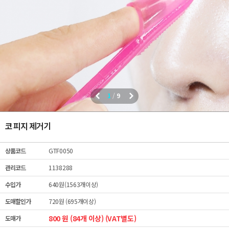
1
/
9
코 피지 제거기
상품코드
GTF0050
관리코드
1138288
수입가
640원(1563개이상)
도매할인가
720원 (695개이상)
800 원 (84개 이상) (VAT별도)
도매가