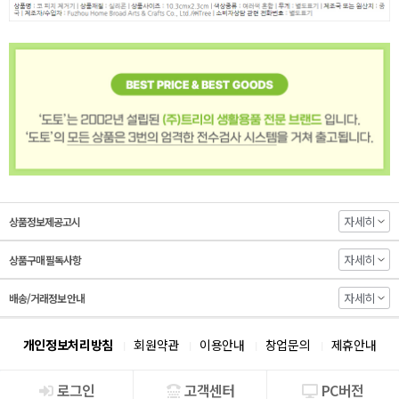
자세히
상품정보제공고시
자세히
상품구매 필독사항
자세히
배송/거래정보 안내
개인정보처리방침
회원약관
이용안내
창업문의
제휴안내
로그인
고객센터
PC버전
회사소개