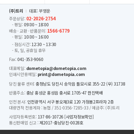
(주)트리
대표: 부영운
02-2026-2754
주문상담:
- 평일:
09:00 ~ 18:00
1566-6779
배송 · 교환 · 반품문의:
- 평일:
10:00 ~ 16:00
- 점심시간:
12:30 ~ 13:30
- 토, 일, 공휴일 휴무
Fax:
041-353-9060
대표메일:
dometopia@dometopia.com
인쇄시안용메일:
print@dometopia.com
당진 물류 센터:
충청남도 당진시 송악읍 틀모시로 355-22 (우) 31738
반품주소:
충남 홍성군 홍성읍 충서로 1705-47 한진택배
인천 본사:
인천광역시 서구 봉오재3로 120 가정봄2프라자 2층
대량견적 전용계좌 :
농협 /
351-0356-7285-33 /
예금주: (주)트리
사업자등록번호:
137-86-10726
[사업자정보확인]
통신판매업 신고 :
제2017-충남당진-0028호