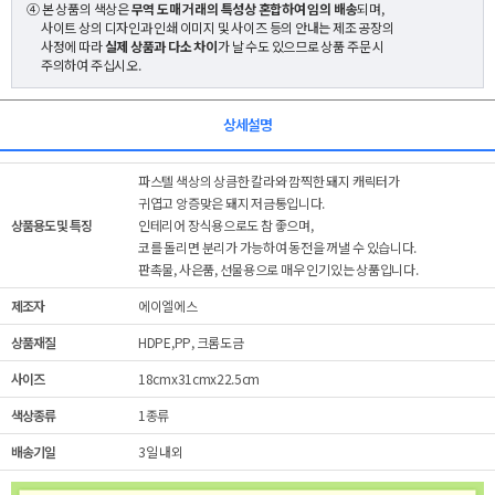
④ 본 상품의 색상은
무역 도매 거래의 특성상 혼합하여 임의 배송
되며,
사이트 상의 디자인과 인쇄 이미지 및 사이즈 등의 안내는 제조 공장의
사정에 따라
실제 상품과 다소 차이
가 날 수도 있으므로 상품 주문 시
주의하여 주십시오.
상세설명
파스텔 색상의 상큼한 칼라와 깜찍한 돼지 캐릭터가
귀엽고 앙증맞은 돼지 저금통입니다.
상품용도 및 특징
인테리어 장식용으로도 참 좋으며,
코를 돌리면 분리가 가능하여 동전을 꺼낼 수 있습니다.
판촉물, 사은품, 선물용으로 매우 인기있는 상품입니다.
제조자
에이엘에스
상품재질
HDPE,PP, 크롬도금
사이즈
18cmx31cmx22.5cm
색상종류
1종류
배송기일
3일 내외