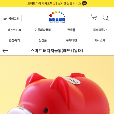
카테고리
베스트100
여름대박용품
판촉물
직수입특가
한정특가
신상품
구매대행
회사소개
스마트 돼지저금통(레드) (왕대)