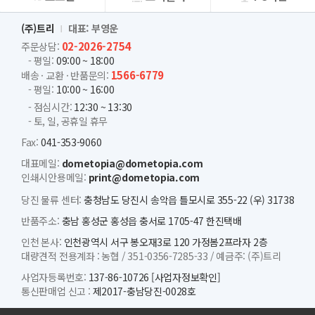
회사소개
(주)트리
대표: 부영운
02-2026-2754
주문상담:
- 평일:
09:00 ~ 18:00
1566-6779
배송 · 교환 · 반품문의:
- 평일:
10:00 ~ 16:00
- 점심시간:
12:30 ~ 13:30
- 토, 일, 공휴일 휴무
Fax:
041-353-9060
대표메일:
dometopia@dometopia.com
인쇄시안용메일:
print@dometopia.com
당진 물류 센터:
충청남도 당진시 송악읍 틀모시로 355-22 (우) 31738
반품주소:
충남 홍성군 홍성읍 충서로 1705-47 한진택배
인천 본사:
인천광역시 서구 봉오재3로 120 가정봄2프라자 2층
대량견적 전용계좌 :
농협 /
351-0356-7285-33 /
예금주: (주)트리
사업자등록번호:
137-86-10726
[사업자정보확인]
통신판매업 신고 :
제2017-충남당진-0028호