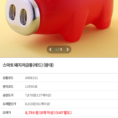
1
/
9
스마트 돼지저금통(레드) (왕대)
상품코드
GKS6211
관리코드
1190028
공장도가
7,870원(127개이상)
도매할인가
8,310원 (61개이상)
8,750 원 (8개 이상) (VAT별도)
도매가