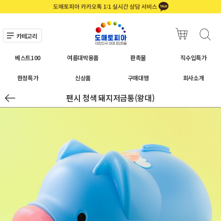
카테고리
베스트100
여름대박용품
판촉물
직수입특가
한정특가
신상품
구매대행
회사소개
팬시 청색 돼지저금통(왕대)