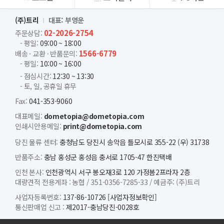
회사소개
(주)트리
대표: 부영운
02-2026-2754
주문상담:
- 평일:
09:00 ~ 18:00
1566-6779
배송 · 교환 · 반품문의:
- 평일:
10:00 ~ 16:00
- 점심시간:
12:30 ~ 13:30
- 토, 일, 공휴일 휴무
Fax:
041-353-9060
대표메일:
dometopia@dometopia.com
인쇄시안용메일:
print@dometopia.com
당진 물류 센터:
충청남도 당진시 송악읍 틀모시로 355-22 (우) 31738
반품주소:
충남 홍성군 홍성읍 충서로 1705-47 한진택배
인천 본사:
인천광역시 서구 봉오재3로 120 가정봄2프라자 2층
대량견적 전용계좌 :
농협 /
351-0356-7285-33 /
예금주: (주)트리
사업자등록번호:
137-86-10726
[사업자정보확인]
통신판매업 신고 :
제2017-충남당진-0028호