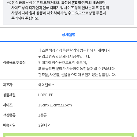
④ 본 상품의 색상은
무역 도매 거래의 특성상 혼합하여 임의 배송
되며,
사이트 상의 디자인과 인쇄 이미지 및 사이즈 등의 안내는 제조 공장의
사정에 따라
실제 상품과 다소 차이
가 날 수도 있으므로 상품 주문 시
주의하여 주십시오.
상세설명
파스텔 색상의 상큼한 칼라와 깜찍한 돼지 캐릭터가
귀엽고 앙증맞은 돼지 저금통입니다.
상품용도 및 특징
인테리어 장식용으로도 참 좋으며,
코를 돌리면 분리가 가능하여 동전을 꺼낼 수 있습니다.
판촉물, 사은품, 선물용으로 매우 인기있는 상품입니다.
제조자
에이엘에스
상품재질
HDPE, PP
사이즈
18cmx31cmx22.5cm
색상종류
1종류
배송기일
3일 내외