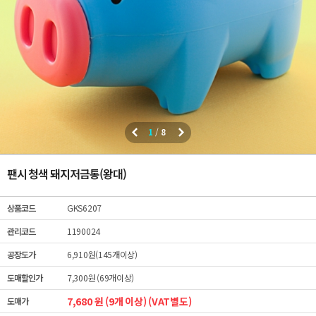
1
/
8
팬시 청색 돼지저금통(왕대)
상품코드
GKS6207
관리코드
1190024
공장도가
6,910원(145개이상)
도매할인가
7,300원 (69개이상)
7,680 원 (9개 이상) (VAT별도)
도매가