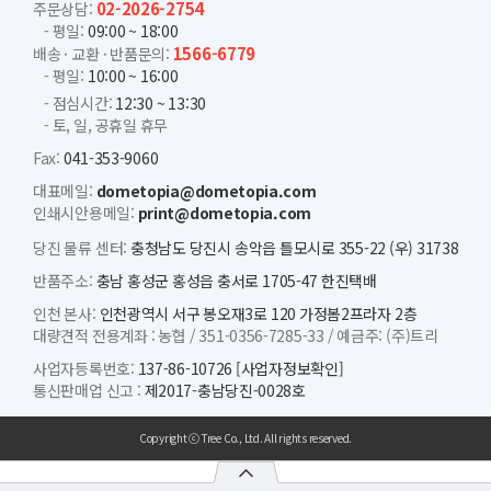
02-2026-2754
주문상담:
- 평일:
09:00 ~ 18:00
1566-6779
배송 · 교환 · 반품문의:
- 평일:
10:00 ~ 16:00
- 점심시간:
12:30 ~ 13:30
- 토, 일, 공휴일 휴무
Fax:
041-353-9060
대표메일:
dometopia@dometopia.com
인쇄시안용메일:
print@dometopia.com
당진 물류 센터:
충청남도 당진시 송악읍 틀모시로 355-22 (우) 31738
반품주소:
충남 홍성군 홍성읍 충서로 1705-47 한진택배
인천 본사:
인천광역시 서구 봉오재3로 120 가정봄2프라자 2층
대량견적 전용계좌 :
농협 /
351-0356-7285-33 /
예금주: (주)트리
사업자등록번호:
137-86-10726
[사업자정보확인]
통신판매업 신고 :
제2017-충남당진-0028호
Copyright ⓒ Tree Co., Ltd. All rights reserved.