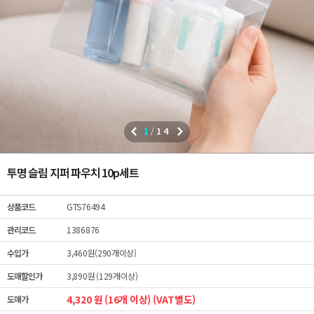
1
/
14
투명 슬림 지퍼 파우치 10p세트
상품코드
GTS76494
관리코드
1386876
수입가
3,460원(290개이상)
도매할인가
3,890원 (129개이상)
4,320 원 (16개 이상) (VAT별도)
도매가