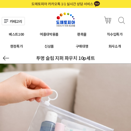
카테고리
베스트100
여름대박용품
판촉물
직수입특가
한정특가
신상품
구매대행
회사소개
투명 슬림 지퍼 파우치 10p세트