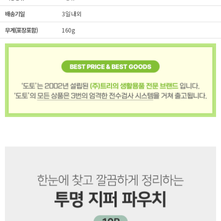
배송기일
3일 내외
무게(포장포함)
160g