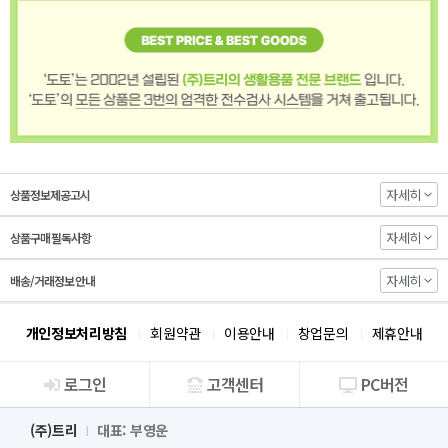
자세히
상품정보제공고시
자세히
상품구매 필독사항
자세히
배송/거래정보 안내
개인정보처리방침
회원약관
이용안내
창업문의
제휴안내
로그인
고객센터
PC버전
회사소개
(주)트리
대표: 부영운