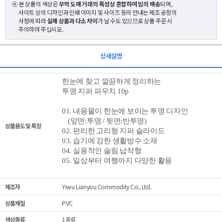
④ 본 상품의 색상은
무역 도매 거래의 특성상 혼합하여 임의 배송
되며,
사이트 상의 디자인과 인쇄 이미지 및 사이즈 등의 안내는 제조 공장의
사정에 따라
실제 상품과 다소 차이
가 날 수도 있으므로 상품 주문 시
주의하여 주십시오.
상세설명
한눈에 찾고 깔끔하게 정리하는
투명 지퍼 파우치 10p
01. 내용물이 한눈에 보이는 투명 디자인
(앞면:투명 / 뒷면:반투명)
상품용도 및 특징
02. 편리한 고리형 지퍼 슬라이드
03. 습기에 강한 생활방수 소재
04. 실용적인 슬림 납작형
05. 일상부터 여행까지 다양한 활용
제조자
Yiwu Lianyou Commodity Co., Ltd.
상품재질
PVC
색상종류
1종류