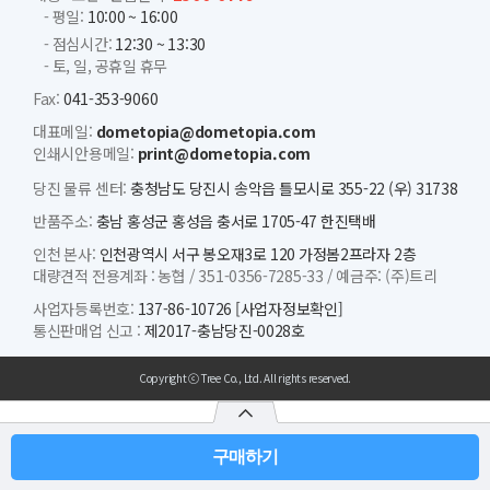
- 평일:
10:00 ~ 16:00
- 점심시간:
12:30 ~ 13:30
- 토, 일, 공휴일 휴무
Fax:
041-353-9060
대표메일:
dometopia@dometopia.com
인쇄시안용메일:
print@dometopia.com
당진 물류 센터:
충청남도 당진시 송악읍 틀모시로 355-22 (우) 31738
반품주소:
충남 홍성군 홍성읍 충서로 1705-47 한진택배
인천 본사:
인천광역시 서구 봉오재3로 120 가정봄2프라자 2층
대량견적 전용계좌 :
농협 /
351-0356-7285-33 /
예금주: (주)트리
사업자등록번호:
137-86-10726
[사업자정보확인]
통신판매업 신고 :
제2017-충남당진-0028호
Copyright ⓒ Tree Co., Ltd. All rights reserved.