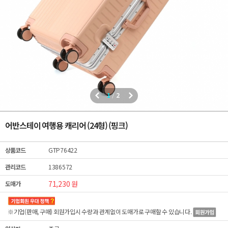
1
/
2
어반스테이 여행용 캐리어 (24형) (핑크)
상품코드
GTP76422
관리코드
1386572
71,230 원
도매가
※기업(판매, 구매) 회원가입시 수량과 관계없이
도매가
로 구매할 수 있습니다.