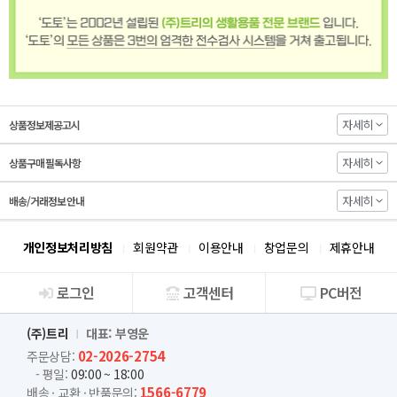
자세히
상품정보제공고시
자세히
상품구매 필독사항
자세히
배송/거래정보 안내
개인정보처리방침
회원약관
이용안내
창업문의
제휴안내
로그인
고객센터
PC버전
회사소개
(주)트리
대표: 부영운
02-2026-2754
주문상담:
- 평일:
09:00 ~ 18:00
1566-6779
배송 · 교환 · 반품문의: