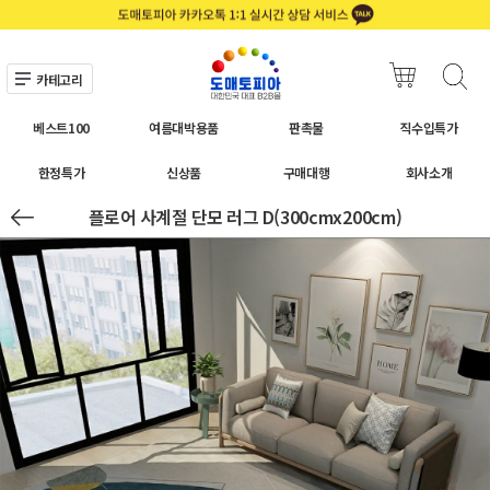
카테고리
베스트100
여름대박용품
판촉물
직수입특가
한정특가
신상품
구매대행
회사소개
플로어 사계절 단모 러그 D(300cmx200cm)