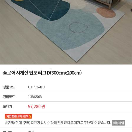
플로어 사계절 단모 러그 D(300cmx200cm)
상품코드
GTP76418
관리코드
1386568
57,280 원
도매가
※기업(판매, 구매) 회원가입시 수량과 관계없이
도매가
로 구매할 수 있습니다.