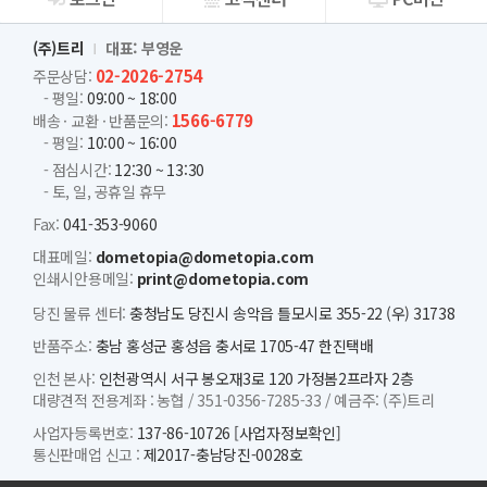
회사소개
(주)트리
대표: 부영운
02-2026-2754
주문상담:
- 평일:
09:00 ~ 18:00
1566-6779
배송 · 교환 · 반품문의:
- 평일:
10:00 ~ 16:00
- 점심시간:
12:30 ~ 13:30
- 토, 일, 공휴일 휴무
Fax:
041-353-9060
대표메일:
dometopia@dometopia.com
인쇄시안용메일:
print@dometopia.com
당진 물류 센터:
충청남도 당진시 송악읍 틀모시로 355-22 (우) 31738
반품주소:
충남 홍성군 홍성읍 충서로 1705-47 한진택배
인천 본사:
인천광역시 서구 봉오재3로 120 가정봄2프라자 2층
대량견적 전용계좌 :
농협 /
351-0356-7285-33 /
예금주: (주)트리
사업자등록번호:
137-86-10726
[사업자정보확인]
통신판매업 신고 :
제2017-충남당진-0028호