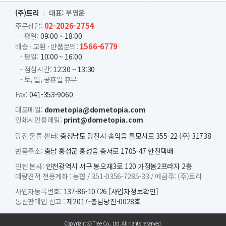
(주)트리
대표: 부영운
02-2026-2754
주문상담:
- 평일:
09:00 ~ 18:00
1566-6779
배송 · 교환 · 반품문의:
- 평일:
10:00 ~ 16:00
- 점심시간:
12:30 ~ 13:30
- 토, 일, 공휴일 휴무
Fax:
041-353-9060
대표메일:
dometopia@dometopia.com
인쇄시안용메일:
print@dometopia.com
당진 물류 센터:
충청남도 당진시 송악읍 틀모시로 355-22 (우) 31738
반품주소:
충남 홍성군 홍성읍 충서로 1705-47 한진택배
인천 본사:
인천광역시 서구 봉오재3로 120 가정봄2프라자 2층
대량견적 전용계좌 :
농협 /
351-0356-7285-33 /
예금주: (주)트리
사업자등록번호:
137-86-10726
[사업자정보확인]
통신판매업 신고 :
제2017-충남당진-0028호
Copyright ⓒ Tree Co., Ltd. All rights reserved.