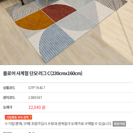
플로어 사계절 단모 러그 C(230cmx160cm)
상품코드
GTP76417
관리코드
1386567
32,040 원
도매가
※기업(판매, 구매) 회원가입시 수량과 관계없이
도매가
로 구매할 수 있습니다.