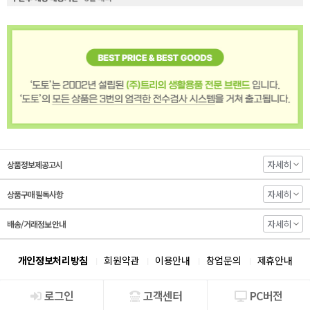
자세히
상품정보제공고시
자세히
상품구매 필독사항
자세히
배송/거래정보 안내
개인정보처리방침
회원약관
이용안내
창업문의
제휴안내
로그인
고객센터
PC버전
회사소개