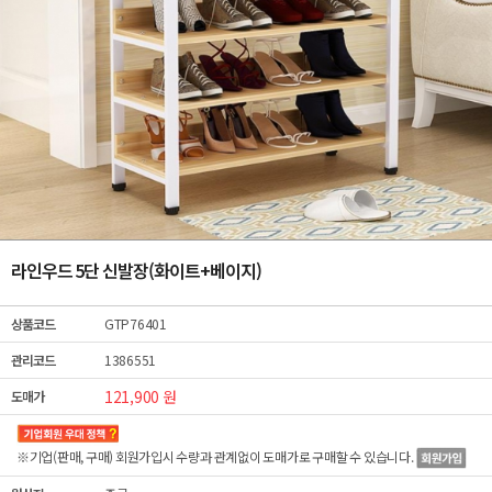
라인우드 5단 신발장(화이트+베이지)
상품코드
GTP76401
관리코드
1386551
121,900 원
도매가
※기업(판매, 구매) 회원가입시 수량과 관계없이
도매가
로 구매할 수 있습니다.