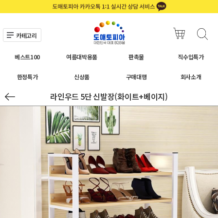
카테고리
베스트100
여름대박용품
판촉물
직수입특가
한정특가
신상품
구매대행
회사소개
라인우드 5단 신발장(화이트+베이지)