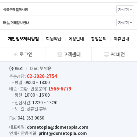
자세히
상품구매 필독사항
자세히
배송/거래정보 안내
개인정보처리방침
회원약관
이용안내
창업문의
제휴안내
로그인
고객센터
PC버전
회사소개
(주)트리
대표: 부영운
02-2026-2754
주문상담:
- 평일:
09:00 ~ 18:00
1566-6779
배송 · 교환 · 반품문의:
- 평일:
10:00 ~ 16:00
- 점심시간:
12:30 ~ 13:30
- 토, 일, 공휴일 휴무
Fax:
041-353-9060
대표메일:
dometopia@dometopia.com
인쇄시안용메일:
print@dometopia.com