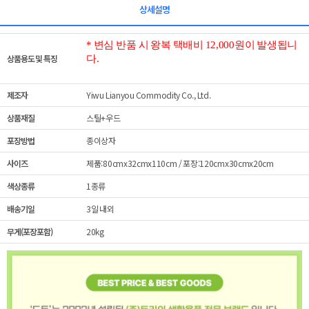
상세설명
* 변심 반품 시 왕복 택배비 12,000원이 발생됩니
상품용도 및 특징
다.
제조자
Yiwu Lianyou Commodity Co., Ltd.
상품재질
스틸+우드
포장방법
종이상자
사이즈
제품:80cmx32cmx110cm / 포장:120cmx30cmx20cm
색상종류
1종류
배송기일
3일 내외
무게(포장포함)
20kg