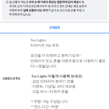
④ 본 상품의 색상은
무역 도매 거래의 특성상 혼합하여 임의 배송
되며,
사이트 상의 디자인과 인쇄 이미지 및 사이즈 등의 안내는 제조 공장의
사정에 따라
실제 상품과 다소 차이
가 날 수도 있으므로 상품 주문 시
주의하여 주십시오.
상세설명
Tea Lightsː
티라이트 50p
세트
공간을 더 따뜻하고 분위기있게~
인테리어 또는 촛불
이벤트용으로
사용하기 좋은
미니 캔들입니다.
Tea Lights 이렇게 사용해 보세요!
상품용도 및 특징
·
감성 인테리어 분위기 연출
·
이벤트, 기념일, 파티 데코용
·
오일 버너 / 티워머
캔들
*
무향 /
50p 구성입니다.
* 연소 시간 :
90분