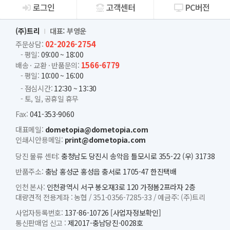
로그인
고객센터
PC버전
회사소개
(주)트리
대표: 부영운
02-2026-2754
주문상담:
- 평일:
09:00 ~ 18:00
1566-6779
배송 · 교환 · 반품문의:
- 평일:
10:00 ~ 16:00
- 점심시간:
12:30 ~ 13:30
- 토, 일, 공휴일 휴무
Fax:
041-353-9060
대표메일:
dometopia@dometopia.com
인쇄시안용메일:
print@dometopia.com
당진 물류 센터:
충청남도 당진시 송악읍 틀모시로 355-22 (우) 31738
반품주소:
충남 홍성군 홍성읍 충서로 1705-47 한진택배
인천 본사:
인천광역시 서구 봉오재3로 120 가정봄2프라자 2층
대량견적 전용계좌 :
농협 /
351-0356-7285-33 /
예금주: (주)트리
사업자등록번호:
137-86-10726
[사업자정보확인]
통신판매업 신고 :
제2017-충남당진-0028호