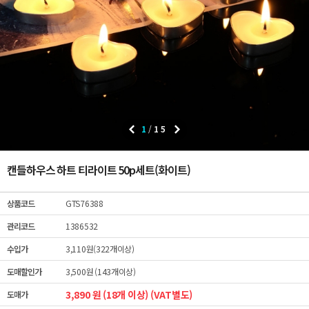
1
/
15
캔들하우스 하트 티라이트 50p세트(화이트)
상품코드
GTS76388
관리코드
1386532
수입가
3,110원(322개이상)
도매할인가
3,500원 (143개이상)
3,890 원 (18개 이상) (VAT별도)
도매가