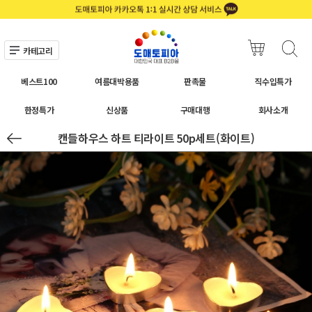
카테고리
베스트100
여름대박용품
판촉물
직수입특가
한정특가
신상품
구매대행
회사소개
캔들하우스 하트 티라이트 50p세트(화이트)